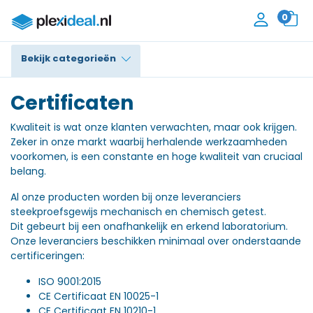
0
Bekijk categorieën
Plexiglas®
Certificaten
Polycarbonaat
Kwaliteit is wat onze klanten verwachten, maar ook krijgen.
Zeker in onze markt waarbij herhalende werkzaamheden
voorkomen, is een constante en hoge kwaliteit van cruciaal
Trespa® / HPL
belang.
Alupanel / Dibond®
Al onze producten worden bij onze leveranciers
steekproefsgewijs mechanisch en chemisch getest.
Polyethyleen
Dit gebeurt bij een onafhankelijk en erkend laboratorium.
Onze leveranciers beschikken minimaal over onderstaande
PVC Schuim
certificeringen:
Accessoires
ISO 9001:2015
CE Certificaat EN 10025-1
Contact
CE Certificaat EN 10210-1