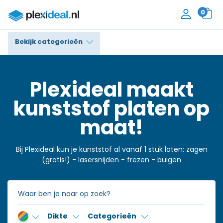
0
Bekijk categorieën
Plexiglas®
Plexideal maakt
Polycarbonaat
kunststof platen op
Trespa® / HPL
maat!
Alupanel / Dibond®
Bij Plexideal kun je kunststof al vanaf 1 stuk laten: zagen
Polyethyleen
(gratis!) - lasersnijden - frezen - buigen
PVC Schuim
Accessoires
Dikte
Categorieën
Contact