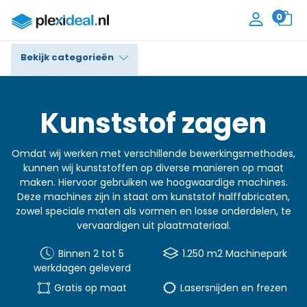
0
Bekijk categorieën
Plexiglas®
Kunststof zagen
Polycarbonaat
Omdat wij werken met verschillende bewerkingsmethodes,
Trespa® / HPL
kunnen wij kunststoffen op diverse manieren op maat
maken. Hiervoor gebruiken we hoogwaardige machines.
Alupanel / Dibond®
Deze machines zijn in staat om kunststof halffabricaten,
zowel speciale maten als vormen en losse onderdelen, te
Polyethyleen
vervaardigen uit plaatmateriaal.
PVC Schuim
Binnen 2 tot 5
1.250 m2 Machinepark
werkdagen geleverd
Accessoires
Gratis op maat
Lasersnijden en frezen
Contact