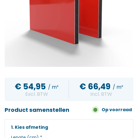
€
54,95
€
66,49
/ m²
/ m²
Excl. BTW
Incl. BTW
Product samenstellen
Op voorraad
1. Kies afmeting
Lengte (cm)
*