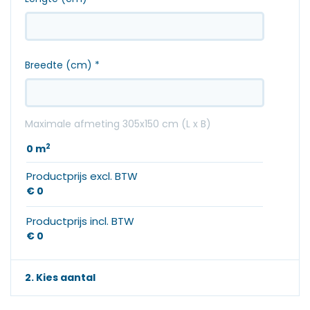
Breedte (cm)
*
Maximale afmeting 305x150 cm (L x B)
2
0
m
Productprijs excl. BTW
€ 0
Productprijs incl. BTW
€ 0
2. Kies aantal