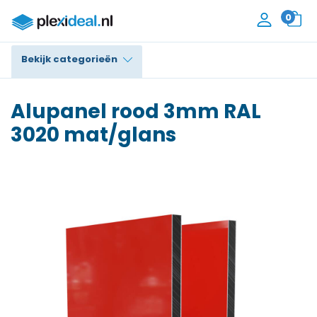
0
Bekijk categorieën
Plexiglas®
Alupanel rood 3mm RAL
Polycarbonaat
3020 mat/glans
Trespa® / HPL
Alupanel / Dibond®
Polyethyleen
PVC Schuim
Accessoires
Contact