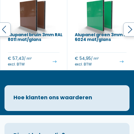
Alupanel bruin 3mm RAL
Alupanel groen 3mm RAL
8011 mat/glans
6024 mat/glans
€
57,43
€
54,95
/ m²
/ m²
excl. BTW
excl. BTW
Hoe klanten ons waarderen