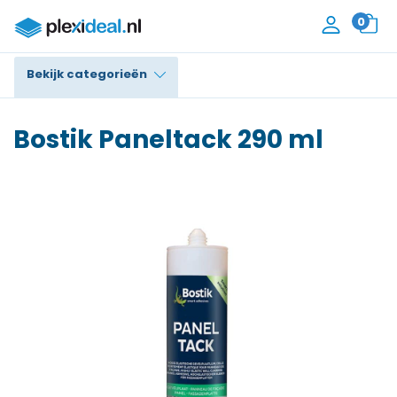
0
Bekijk categorieën
Plexiglas®
Bostik Paneltack 290 ml
Polycarbonaat
Trespa® / HPL
Alupanel / Dibond®
Polyethyleen
PVC Schuim
Accessoires
Contact