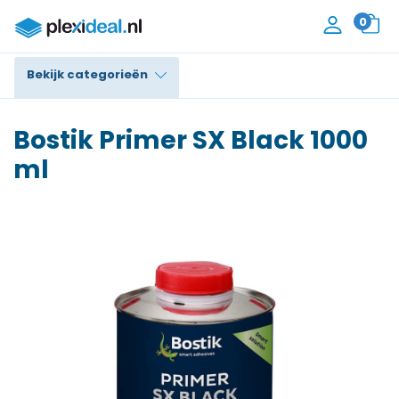
0
Bekijk categorieën
Plexiglas®
Bostik Primer SX Black 1000
Polycarbonaat
ml
Trespa® / HPL
Alupanel / Dibond®
Polyethyleen
PVC Schuim
Accessoires
Contact