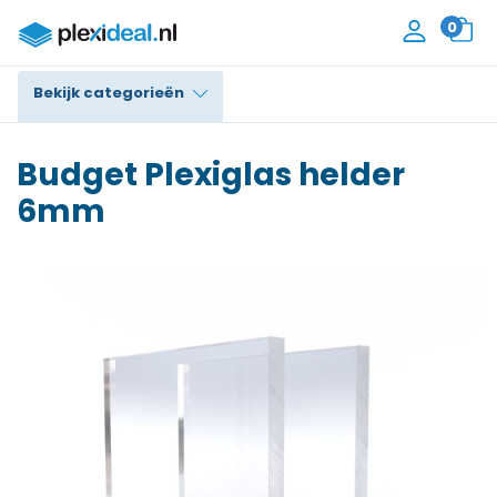
0
Bekijk categorieën
Plexiglas®
Budget Plexiglas helder
Polycarbonaat
6mm
Trespa® / HPL
Alupanel / Dibond®
Polyethyleen
PVC Schuim
Accessoires
Contact