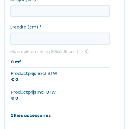
Breedte (cm)
*
Maximale afmeting 305x205 cm (L x B)
2
0
m
Productprijs excl. BTW
€ 0
Productprijs incl. BTW
€ 0
2 Kies accessoires