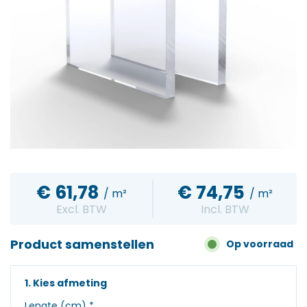
€
61,78
€
74,75
/ m²
/ m²
Excl. BTW
Incl. BTW
Product samenstellen
Op voorraad
1. Kies afmeting
Lengte (cm)
*