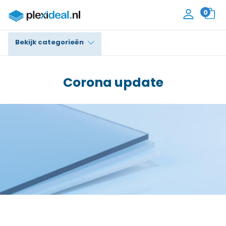
0
Bekijk categorieën
Plexiglas®
Corona update
Polycarbonaat
Trespa® / HPL
Alupanel / Dibond®
Polyethyleen
PVC Schuim
Accessoires
Contact