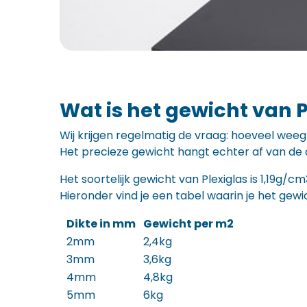
Wat is het gewicht van P
Wij krijgen regelmatig de vraag: hoeveel weegt
Het precieze gewicht hangt echter af van de 
Het soortelijk gewicht van Plexiglas is 1,19g/
Hieronder vind je een tabel waarin je het gewic
Dikte in mm
Gewicht per m2
2mm
2,4kg
3mm
3,6kg
4mm
4,8kg
5mm
6kg