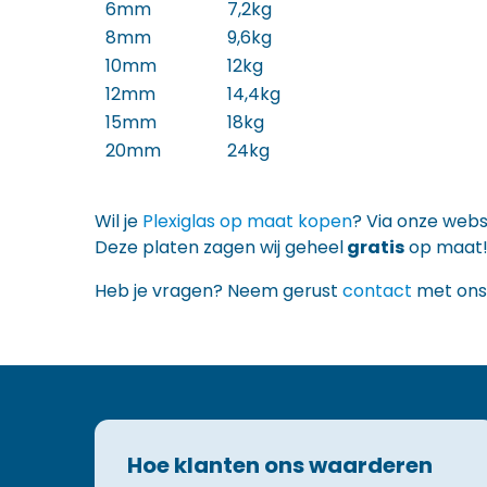
6mm
7,2kg
8mm
9,6kg
10mm
12kg
12mm
14,4kg
15mm
18kg
20mm
24kg
Wil je
Plexiglas op maat kopen
? Via onze websh
Deze platen zagen wij geheel
gratis
op maat! 
Heb je vragen? Neem gerust
contact
met ons 
Hoe klanten ons waarderen