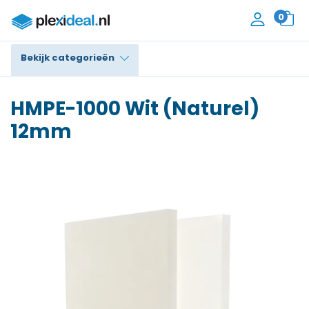
0
Bekijk categorieën
Plexiglas®
HMPE-1000 Wit (Naturel)
Polycarbonaat
12mm
Trespa® / HPL
Alupanel / Dibond®
Polyethyleen
PVC Schuim
Accessoires
Contact