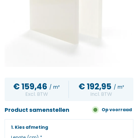
€
159,46
€
192,95
/ m²
/ m²
Excl. BTW
Incl. BTW
Product samenstellen
Op voorraad
1. Kies afmeting
Lengte (cm)
*