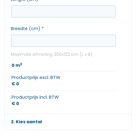
Breedte (cm)
*
Maximale afmeting 300x122 cm (L x B)
2
0
m
Productprijs excl. BTW
€ 0
Productprijs incl. BTW
€ 0
2. Kies aantal