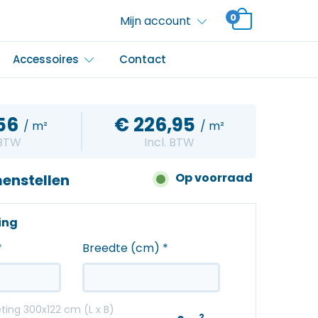
0
Mijn account
Accessoires
Contact
56
€
226,95
/ m²
/ m²
 BTW
Incl. BTW
Op voorraad
enstellen
ting
*
Breedte (cm)
*
ing 300x122 cm (L x B)
2