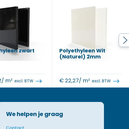
hyleen zwart
Polyethyleen Wit
(Naturel) 2mm
2
/ m²
€
22,27
/ m²
excl. BTW
excl. BTW
We helpen je graag
Contact