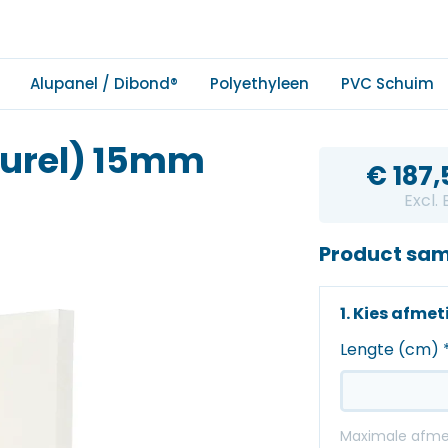
Alupanel / Dibond®
Polyethyleen
PVC Schuim
turel) 15mm
€
187,
Excl.
Product sam
1. Kies afme
Lengte (cm)
Maximale afmet