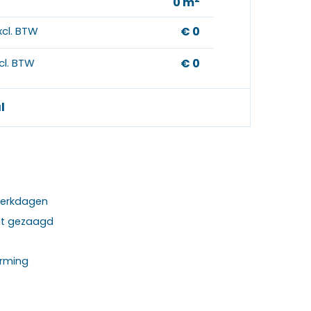
0
m
xcl. BTW
€ 0
ncl. BTW
€ 0
l
 werkdagen
at gezaagd
rming