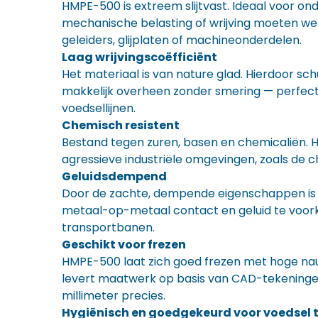
HMPE-500 is extreem slijtvast. Ideaal voor on
mechanische belasting of wrijving moeten w
geleiders, glijplaten of machineonderdelen.
Laag wrijvingscoëfficiënt
Het materiaal is van nature glad. Hierdoor sc
makkelijk overheen zonder smering — perfect
voedsellijnen.
Chemisch resistent
Bestand tegen zuren, basen en chemicaliën. H
agressieve industriële omgevingen, zoals de 
Geluidsdempend
Door de zachte, dempende eigenschappen is
metaal-op-metaal contact en geluid te voor
transportbanen.
Geschikt voor frezen
HMPE-500 laat zich goed frezen met hoge na
levert maatwerk op basis van CAD-tekeningen
millimeter precies.
Hygiënisch en goedgekeurd voor voedsel