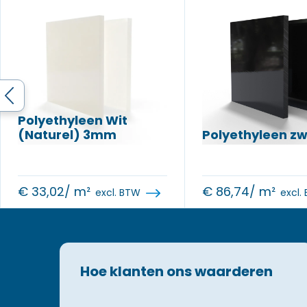
Polyethyleen Wit
(Naturel) 3mm
Polyethyleen z
€
33,02
/ m²
€
86,74
/ m²
excl. BTW
excl.
Hoe klanten ons waarderen