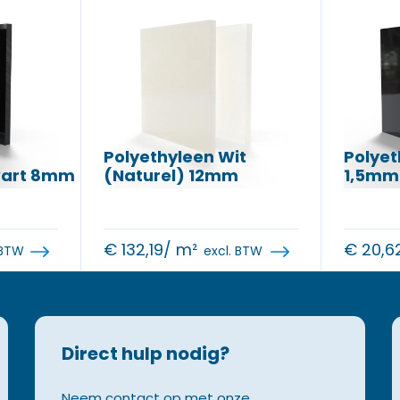
Polyethyleen Wit
Polyet
wart 8mm
(Naturel) 12mm
1,5mm
€
132,19
/ m²
€
20,6
 BTW
excl. BTW
Direct hulp nodig?
Neem contact op met onze