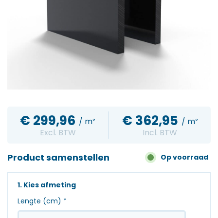
€
299,96
€
362,95
/ m²
/ m²
Excl. BTW
Incl. BTW
Product samenstellen
Op voorraad
1. Kies afmeting
Lengte (cm)
*