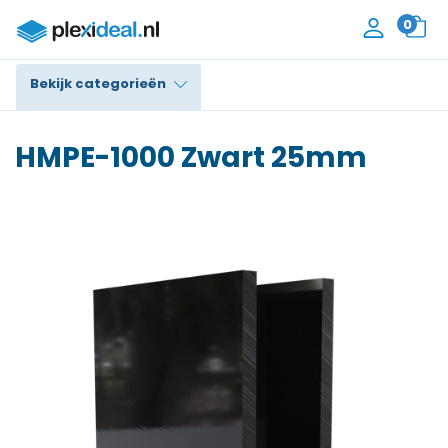
0
Bekijk categorieën
Plexiglas®
HMPE-1000 Zwart 25mm
Polycarbonaat
Trespa® / HPL
Alupanel / Dibond®
Polyethyleen
PVC Schuim
Accessoires
Contact