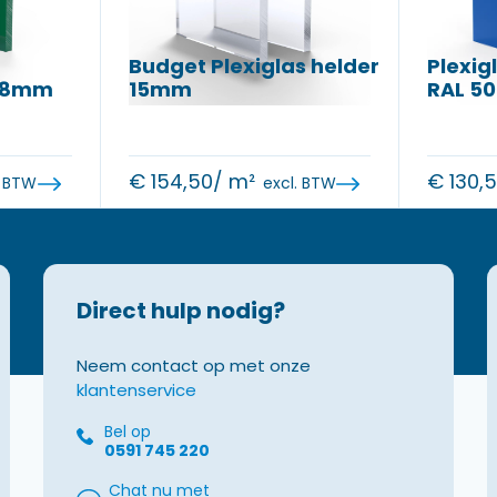
Budget Plexiglas helder
Plexig
n 8mm
15mm
RAL 5
€
154,50
/ m²
€
130,
. BTW
excl. BTW
Direct hulp nodig?
Neem contact op met onze
klantenservice
Bel op
0591 745 220
Chat nu met