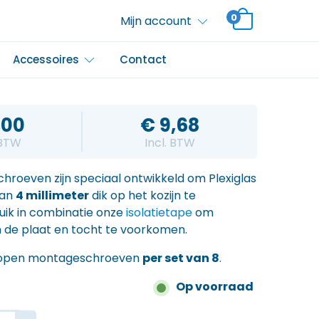
0
Mijn account
Accessoires
Contact
,00
€
9,68
 BTW
Incl. BTW
roeven zijn speciaal ontwikkeld om Plexiglas
van
4 millimeter
dik op het kozijn te
ik in combinatie onze
isolatietape
om
n de plaat en tocht te voorkomen.
rkopen montageschroeven
per set van 8
.
Op voorraad
ntageschroeven Plexiglas aantal