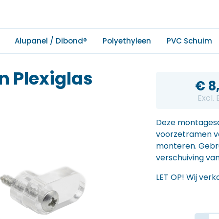
Alupanel / Dibond®
Polyethyleen
PVC Schuim
 Plexiglas
€
8
Excl.
Deze montagesch
voorzetramen 
monteren. Gebru
verschuiving va
LET OP! Wij ve
8 Mo