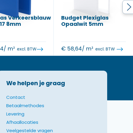
las Verkeersblauw
Budget Plexiglas
017 8mm
Opaalwit 5mm
54
/ m²
€
58,64
/ m²
excl. BTW
excl. BTW
We helpen je graag
Contact
Betaalmethodes
Levering
Afhaallocaties
Veelgestelde vragen