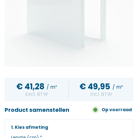
€
41,28
€
49,95
/ m²
/ m²
Excl. BTW
Incl. BTW
Product samenstellen
Op voorraad
1. Kies afmeting
Lengte (cm)
*