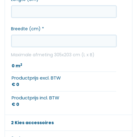
Breedte (cm)
*
Maximale afmeting 305x203 cm (L x B)
2
0
m
Productprijs excl. BTW
€ 0
Productprijs incl. BTW
€ 0
2 Kies accessoires