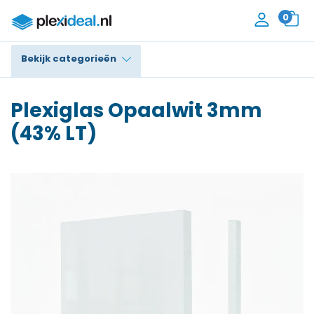
0
Bekijk categorieën
Plexiglas®
Plexiglas Opaalwit 3mm
Polycarbonaat
(43% LT)
Trespa® / HPL
Alupanel / Dibond®
Polyethyleen
PVC Schuim
Accessoires
Contact