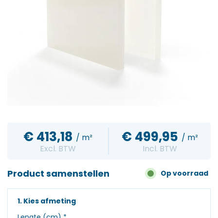
€
413,18
€
499,95
/ m²
/ m²
Excl. BTW
Incl. BTW
Product samenstellen
Op voorraad
1. Kies afmeting
Lengte (cm)
*