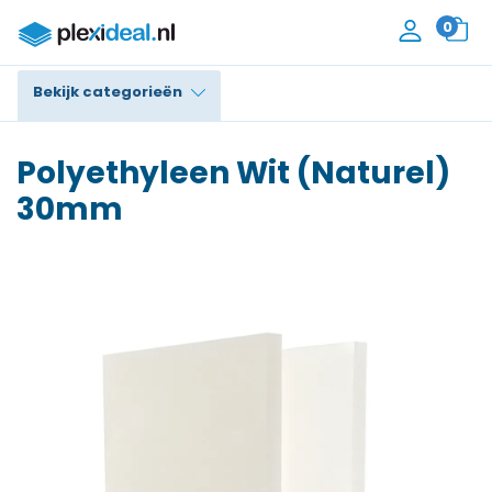
0
Bekijk categorieën
Plexiglas®
Polyethyleen Wit (Naturel)
Polycarbonaat
30mm
Trespa® / HPL
Alupanel / Dibond®
Polyethyleen
PVC Schuim
Accessoires
Contact