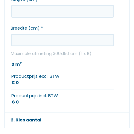
Breedte (cm)
*
Maximale afmeting 300x150 cm (L x B)
2
0
m
Productprijs excl. BTW
€ 0
Productprijs incl. BTW
€ 0
2. Kies aantal