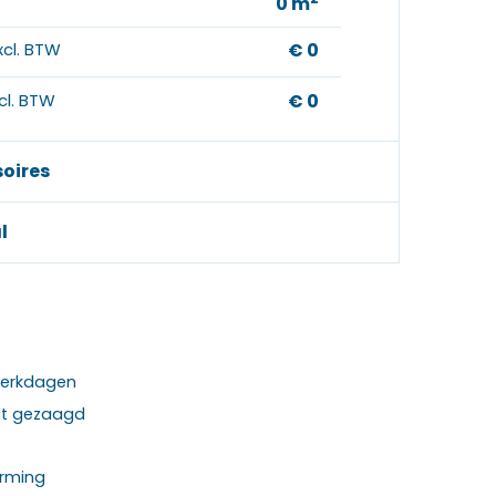
0
m
xcl. BTW
€ 0
ncl. BTW
€ 0
soires
l
 werkdagen
at gezaagd
rming