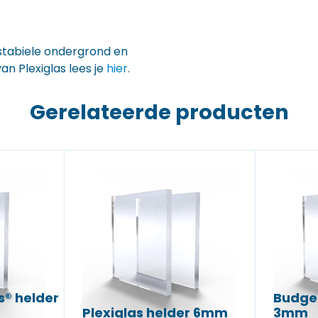
 stabiele ondergrond en
an Plexiglas lees je
hier
.
Gerelateerde producten
s® helder
Budget
Plexiglas helder 6mm
3mm