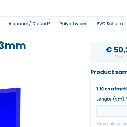
Alupanel / Dibond®
Polyethyleen
PVC Schuim
w 3mm
€
50,
Excl.
Product sam
1. Kies afme
Lengte (cm)
Maximale afmet