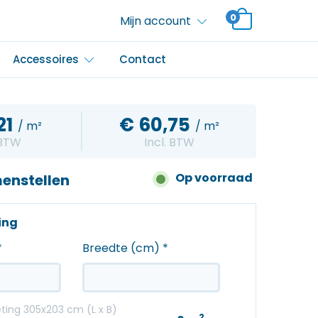
0
Mijn account
Accessoires
Contact
21
€
60,75
/ m²
/ m²
 BTW
Incl. BTW
Op voorraad
enstellen
ting
*
Breedte (cm)
*
ing 305x203 cm (L x B)
2