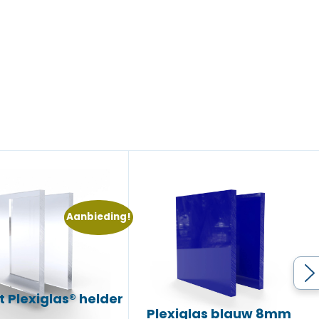
Aanbieding!
 Plexiglas® helder
Plexiglas blauw 8mm