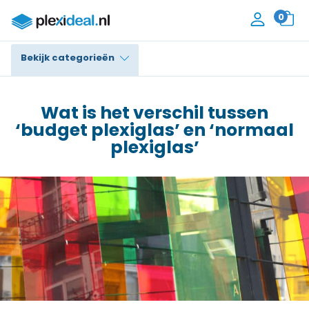
0
Bekijk categorieën
Plexiglas®
Wat is het verschil tussen
Polycarbonaat
‘budget plexiglas’ en ‘normaal
plexiglas’
Trespa® / HPL
Alupanel / Dibond®
Polyethyleen
PVC Schuim
Accessoires
Contact