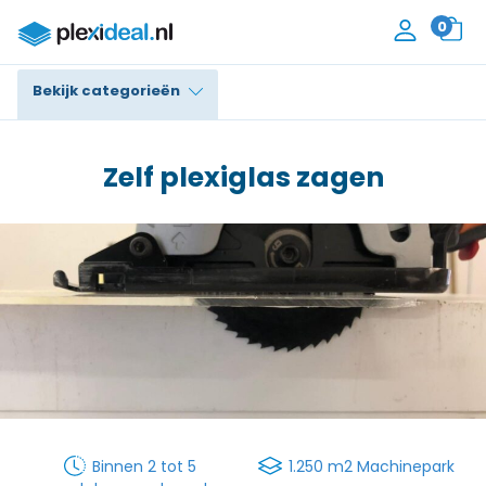
0
Bekijk categorieën
Plexiglas®
Zelf plexiglas zagen
Polycarbonaat
Trespa® / HPL
Alupanel / Dibond®
Polyethyleen
PVC Schuim
Accessoires
Binnen 2 tot 5
1.250 m2 Machinepark
Contact