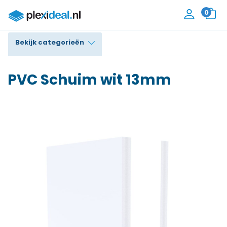
0
Bekijk categorieën
Plexiglas®
PVC Schuim wit 13mm
Polycarbonaat
Trespa® / HPL
Alupanel / Dibond®
Polyethyleen
PVC Schuim
Accessoires
Contact