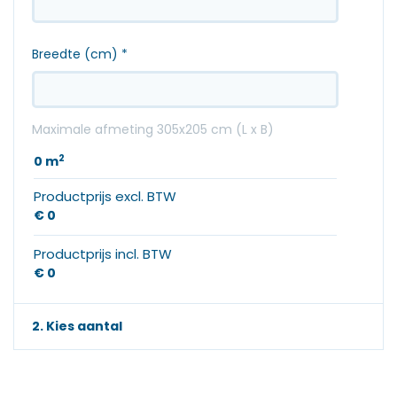
Breedte (cm)
*
Maximale afmeting 305x205 cm (L x B)
2
0
m
Productprijs excl. BTW
€ 0
Productprijs incl. BTW
€ 0
2. Kies aantal