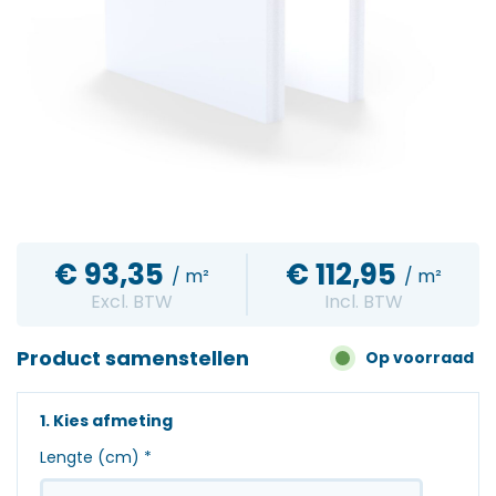
€
93,35
€
112,95
/ m²
/ m²
Excl. BTW
Incl. BTW
Product samenstellen
Op voorraad
1. Kies afmeting
Lengte (cm)
*