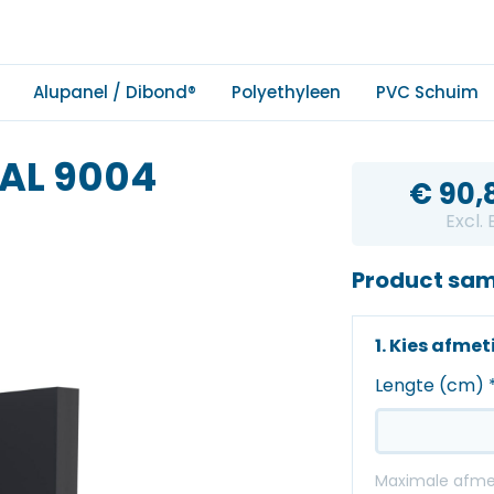
Alupanel / Dibond®
Polyethyleen
PVC Schuim
RAL 9004
€
90,
Excl.
Product sam
1. Kies afme
Lengte (cm)
Maximale afmet