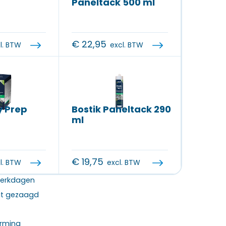
Paneltack 500 ml
€
22,95
l. BTW
excl. BTW
y Prep
Bostik Paneltack 290
ml
€
19,75
l. BTW
excl. BTW
 werkdagen
at gezaagd
rming