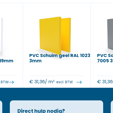
PVC Schuim geel RAL 1023
PVC Sc
 19mm
3mm
7005 
€
31,36
/ m²
€
31,36
. BTW
excl. BTW
Direct hulp nodig?