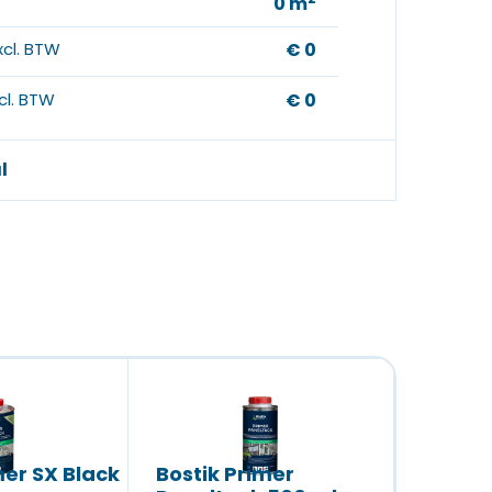
0
m
xcl. BTW
€ 0
ncl. BTW
€ 0
l
mer SX Black
Bostik Primer