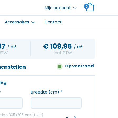
0
Mijn account
Accessoires
Contact
87
€
109,95
/ m²
/ m²
 BTW
Incl. BTW
Op voorraad
enstellen
ting
*
Breedte (cm)
*
ing 305x205 cm (L x B)
2