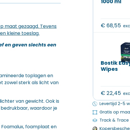
1000 ml
€
68,55
 op maat gezaagd. Tevens
exc
en kleine toeslag.
ief en geven slechts een
Bostik Eas
Wipes
lamineerde toplagen en
t zowel sterk als licht van
€
22,45
exc
 lichter van gewicht. Ook is
Levertijd 2-5
 bedrukbaar, waardoor je
Gratis op ma
Track & Trace
, Foamalux, foamplaat en
Kopersbesche