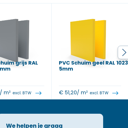
huim grijs RAL
PVC Schuim geel RAL 1023
3mm
5mm
/ m²
€
51,20
/ m²
excl. BTW
excl. BTW
We helpen je graag