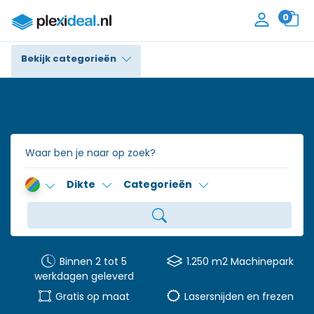
0
Bekijk categorieën
Plexiglas®
Polycarbonaat
Trespa® / HPL
Dikte
Categorieën
Alupanel / Dibond®
Polyethyleen
PVC Schuim
Binnen 2 tot 5
1.250 m2 Machinepark
werkdagen geleverd
Accessoires
Gratis op maat
Lasersnijden en frezen
Contact