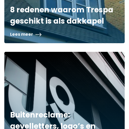
8 redenen waarom Trespa
geschikt is als dakkapel
Lees meer
Buitenreclame:
gevelletters, logo’s en