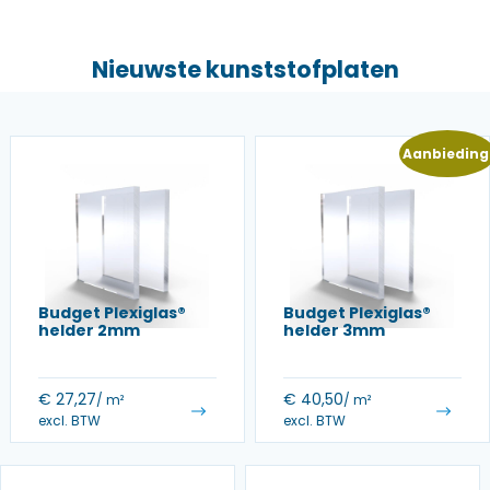
Nieuwste kunststofplaten
Aanbieding
Budget Plexiglas®
Budget Plexiglas®
helder 2mm
helder 3mm
€
27,27
€
40,50
/ m²
/ m²
excl. BTW
excl. BTW