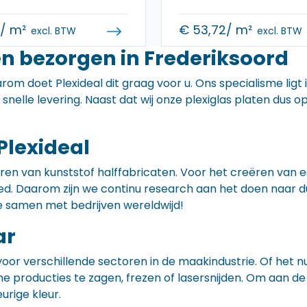
0
/ m²
€
53,72
/ m²
excl. BTW
excl. BTW
en bezorgen in Frederiksoord
rom doet Plexideal dit graag voor u. Ons specialisme ligt
e snelle levering. Naast dat wij onze plexiglas platen dus
Plexideal
iceren van kunststof halffabricaten. Voor het creëren va
 goed. Daarom zijn we continu research aan het doen naa
e samen met bedrijven wereldwijd!
ar
voor verschillende sectoren in de maakindustrie. Of het 
ne producties te zagen, frezen of lasersnijden. Om aan de
eurige kleur.