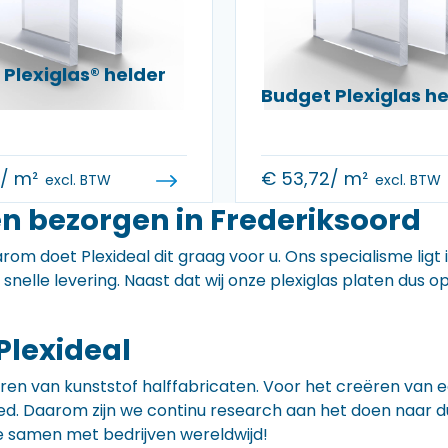
Plexiglas® helder
Budget Plexiglas 
0
/ m²
€
53,72
/ m²
excl. BTW
excl. BTW
en bezorgen in Frederiksoord
rom doet Plexideal dit graag voor u. Ons specialisme ligt
e snelle levering. Naast dat wij onze plexiglas platen dus
Plexideal
iceren van kunststof halffabricaten. Voor het creëren va
 goed. Daarom zijn we continu research aan het doen naa
e samen met bedrijven wereldwijd!