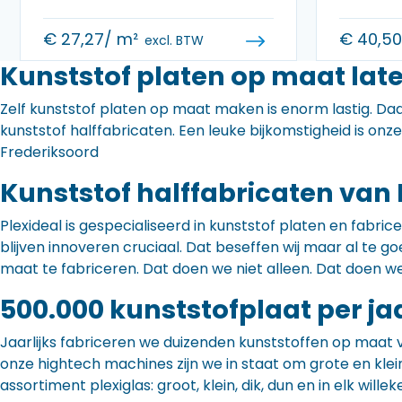
€
27,27
/ m²
€
40,5
excl. BTW
Kunststof platen op maat lat
Zelf kunststof platen op maat maken is enorm lastig. Daa
kunststof halffabricaten. Een leuke bijkomstigheid is onz
Frederiksoord
Kunststof halffabricaten van 
Plexideal is gespecialiseerd in kunststof platen en fabr
blijven innoveren cruciaal. Dat beseffen wij maar al te
maat te fabriceren. Dat doen we niet alleen. Dat doen w
500.000 kunststofplaat per ja
Jaarlijks fabriceren we duizenden kunststoffen op maat 
onze hightech machines zijn we in staat om grote en klei
assortiment plexiglas: groot, klein, dik, dun en in elk willek