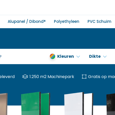
Alupanel / Dibond®
Polyethyleen
PVC Schuim
Kleuren
Dikte
eleverd
1.250 m2 Machinepark
Gratis op ma