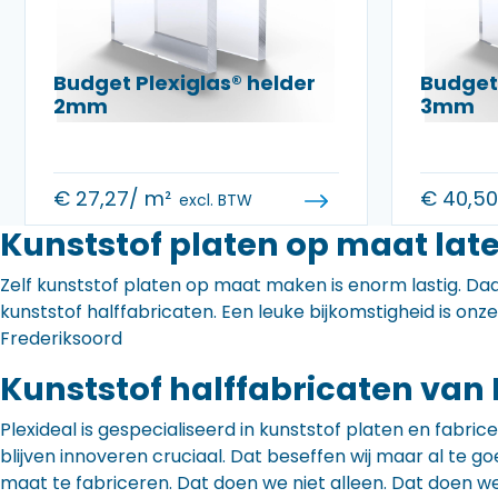
Budget Plexiglas® helder
Budget 
2mm
3mm
€
27,27
/ m²
€
40,5
excl. BTW
Kunststof platen op maat lat
Zelf kunststof platen op maat maken is enorm lastig. Daa
kunststof halffabricaten. Een leuke bijkomstigheid is onz
Frederiksoord
Kunststof halffabricaten van 
Plexideal is gespecialiseerd in kunststof platen en fabr
blijven innoveren cruciaal. Dat beseffen wij maar al te
maat te fabriceren. Dat doen we niet alleen. Dat doen w