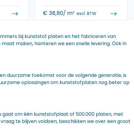
€
38,80
/ m²
excl. BTW
 immers bij kunststof platen en het fabriceren van
 op maat maken, hanteren we een snelle levering. Óók in
n een duurzame toekomst voor de volgende generatie, is
r duurzame oplossingen om kunststofplaten nog beter op
nu gaat om één kunststofplaat of 500.000 platen, met
 vraag te blijven voldoen, beschikken we over een groot