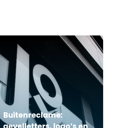
Buitenreclame:
gevelletters, logo’s en