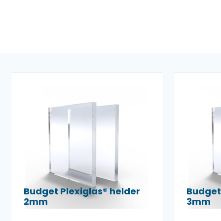
Budget Plexiglas® helder
Budget 
2mm
3mm