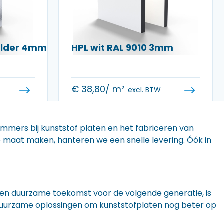
helder 4mm
HPL wit RAL 9010 3mm
€
38,80
/ m²
excl. BTW
 immers bij kunststof platen en het fabriceren van
 op maat maken, hanteren we een snelle levering. Óók in
n een duurzame toekomst voor de volgende generatie, is
r duurzame oplossingen om kunststofplaten nog beter op