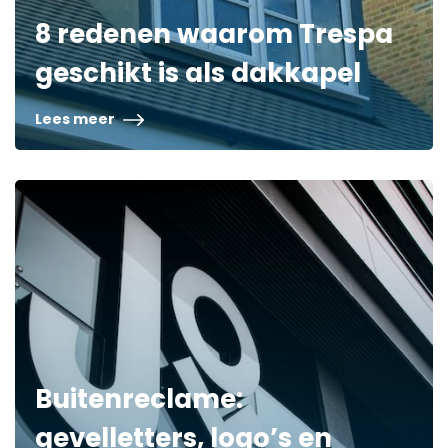
8 redenen waarom Trespa
geschikt is als dakkapel
Lees meer
Buitenreclame:
gevelletters, logo’s en