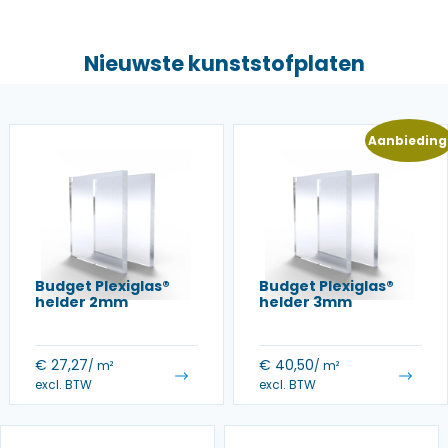
Nieuwste kunststofplaten
Aanbieding
Budget Plexiglas®
Budget Plexiglas®
helder 2mm
helder 3mm
€
27,27
€
40,50
/ m²
/ m²
excl. BTW
excl. BTW