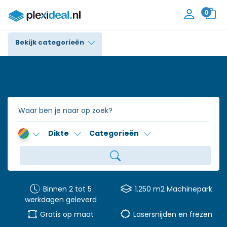
0
Bekijk categorieën
Plexiglas®
Polycarbonaat
Trespa® / HPL
Dikte
Categorieën
Alupanel / Dibond®
Polyethyleen
PVC Schuim
Binnen 2 tot 5
1.250 m2 Machinepark
werkdagen geleverd
Accessoires
Gratis op maat
Lasersnijden en frezen
Contact