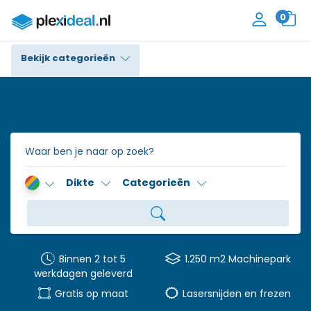
0
Bekijk categorieën
Plexiglas®
Polycarbonaat
Trespa® / HPL
Dikte
Categorieën
Alupanel / Dibond®
Polyethyleen
PVC Schuim
Binnen 2 tot 5
1.250 m2 Machinepark
werkdagen geleverd
Accessoires
Gratis op maat
Lasersnijden en frezen
Contact