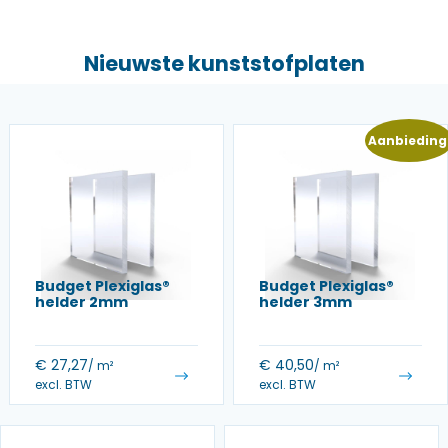
Nieuwste kunststofplaten
Aanbieding
Budget Plexiglas®
Budget Plexiglas®
helder 2mm
helder 3mm
€
27,27
€
40,50
/ m²
/ m²
excl. BTW
excl. BTW