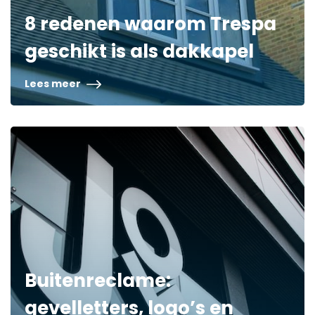
8 redenen waarom Trespa
geschikt is als dakkapel
Lees meer
Buitenreclame:
gevelletters, logo’s en