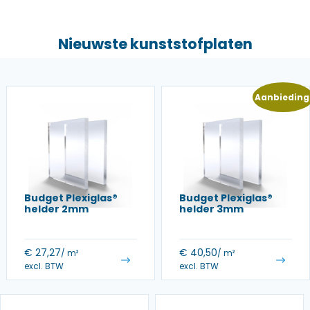
Nieuwste kunststofplaten
Aanbieding
Budget Plexiglas®
Budget Plexiglas®
helder 2mm
helder 3mm
€
27,27
€
40,50
/ m²
/ m²
excl. BTW
excl. BTW