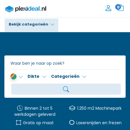
0
Bekijk categorieën
Plexiglas®
Polycarbonaat
Trespa® / HPL
Dikte
Categorieën
Alupanel / Dibond®
Polyethyleen
PVC Schuim
Binnen 2 tot 5
1.250 m2 Machinepark
werkdagen geleverd
Accessoires
Gratis op maat
Lasersnijden en frezen
Contact