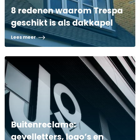
8 redenen waarom Trespa
geschikt is als dakkapel
Lees meer
Buitenreclame:
gevelletters, logo’s en