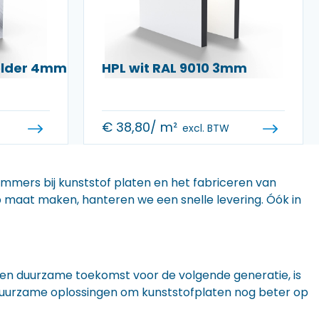
helder 4mm
HPL wit RAL 9010 3mm
€
38,80
/ m²
excl. BTW
 immers bij kunststof platen en het fabriceren van
 op maat maken, hanteren we een snelle levering. Óók in
n een duurzame toekomst voor de volgende generatie, is
r duurzame oplossingen om kunststofplaten nog beter op