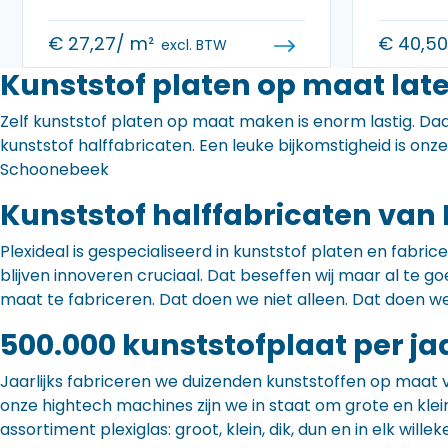
€
27,27
/ m²
€
40,5
excl. BTW
Kunststof platen op maat lat
Zelf kunststof platen op maat maken is enorm lastig. Daa
kunststof halffabricaten. Een leuke bijkomstigheid is onz
Schoonebeek
Kunststof halffabricaten van 
Plexideal is gespecialiseerd in kunststof platen en fabr
blijven innoveren cruciaal. Dat beseffen wij maar al te
maat te fabriceren. Dat doen we niet alleen. Dat doen w
500.000 kunststofplaat per ja
Jaarlijks fabriceren we duizenden kunststoffen op maat 
onze hightech machines zijn we in staat om grote en klei
assortiment plexiglas: groot, klein, dik, dun en in elk willek