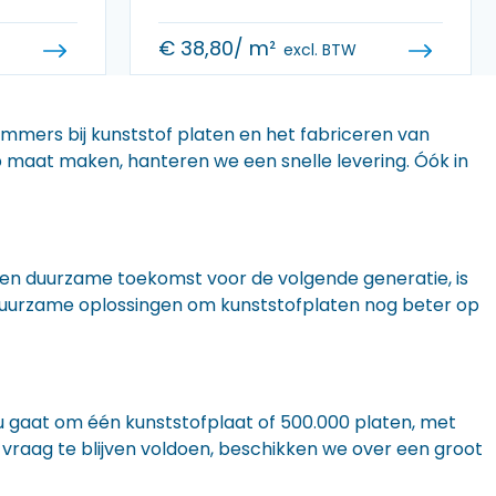
€
38,80
/ m²
excl. BTW
 immers bij kunststof platen en het fabriceren van
 op maat maken, hanteren we een snelle levering. Óók in
n een duurzame toekomst voor de volgende generatie, is
r duurzame oplossingen om kunststofplaten nog beter op
nu gaat om één kunststofplaat of 500.000 platen, met
 vraag te blijven voldoen, beschikken we over een groot