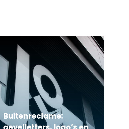
Buitenreclame:
gevelletters, logo’s en