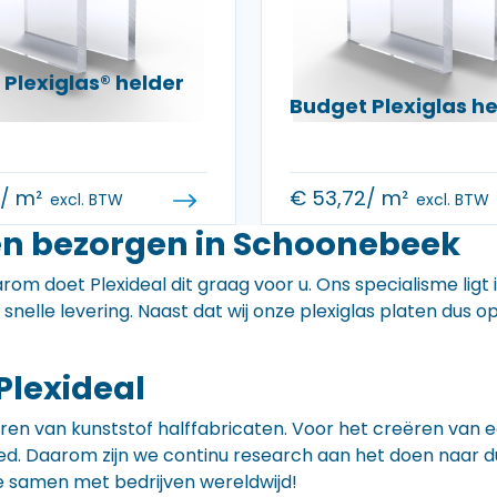
Plexiglas® helder
Budget Plexiglas 
0
/ m²
€
53,72
/ m²
excl. BTW
excl. BTW
en bezorgen in Schoonebeek
rom doet Plexideal dit graag voor u. Ons specialisme ligt
e snelle levering. Naast dat wij onze plexiglas platen dus
Plexideal
iceren van kunststof halffabricaten. Voor het creëren va
 goed. Daarom zijn we continu research aan het doen naa
e samen met bedrijven wereldwijd!