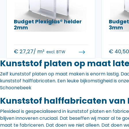
Budget Plexiglas® helder
Budget 
2mm
3mm
€
27,27
/ m²
€
40,5
excl. BTW
Kunststof platen op maat lat
Zelf kunststof platen op maat maken is enorm lastig. Daa
kunststof halffabricaten. Een leuke bijkomstigheid is onz
Schoonebeek
Kunststof halffabricaten van 
Plexideal is gespecialiseerd in kunststof platen en fabr
blijven innoveren cruciaal. Dat beseffen wij maar al te
maat te fabriceren. Dat doen we niet alleen. Dat doen w