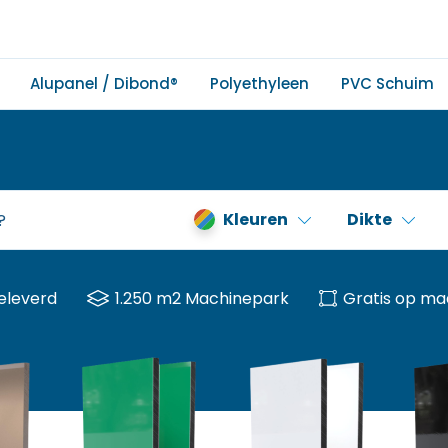
Alupanel / Dibond®
Polyethyleen
PVC Schuim
Kleuren
Dikte
eleverd
1.250 m2 Machinepark
Gratis op ma