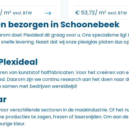
0
/ m²
€
53,72
/ m²
excl. BTW
excl. BTW
en bezorgen in Schoonebeek
rom doet Plexideal dit graag voor u. Ons specialisme ligt
e snelle levering. Naast dat wij onze plexiglas platen dus
Plexideal
iceren van kunststof halffabricaten. Voor het creëren va
 goed. Daarom zijn we continu research aan het doen naa
e samen met bedrijven wereldwijd!
ar
voor verschillende sectoren in de maakindustrie. Of het 
ne producties te zagen, frezen of lasersnijden. Om aan de
eurige kleur.