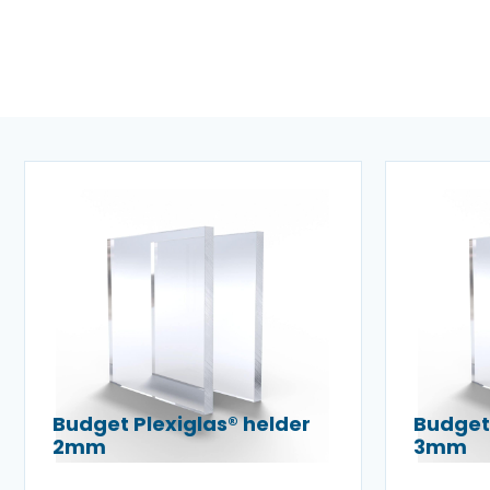
Budget Plexiglas® helder
Budget 
2mm
3mm