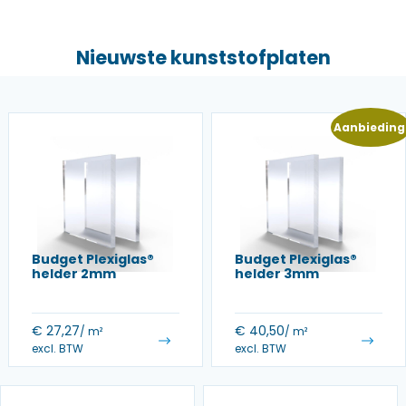
Nieuwste kunststofplaten
Aanbieding
Budget Plexiglas®
Budget Plexiglas®
helder 2mm
helder 3mm
€
27,27
€
40,50
/ m²
/ m²
excl. BTW
excl. BTW