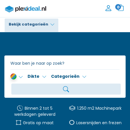
0
Bekijk categorieën
Plexiglas®
Polycarbonaat
Trespa® / HPL
Dikte
Categorieën
Alupanel / Dibond®
Polyethyleen
PVC Schuim
Binnen 2 tot 5
1.250 m2 Machinepark
werkdagen geleverd
Accessoires
Gratis op maat
Lasersnijden en frezen
Contact