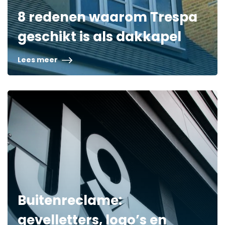
8 redenen waarom Trespa
geschikt is als dakkapel
Lees meer
Buitenreclame:
gevelletters, logo’s en