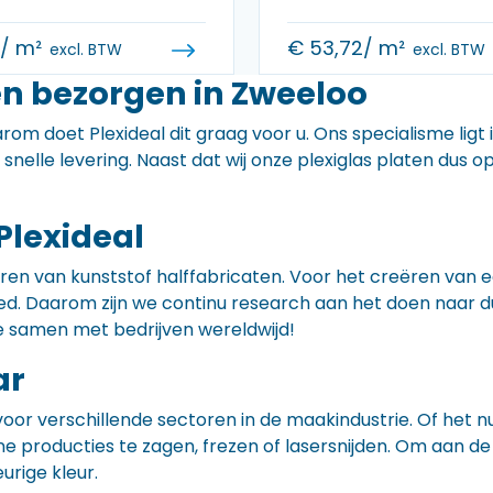
0
/ m²
€
53,72
/ m²
excl. BTW
excl. BTW
en bezorgen in Zweeloo
rom doet Plexideal dit graag voor u. Ons specialisme ligt
e snelle levering. Naast dat wij onze plexiglas platen dus
Plexideal
iceren van kunststof halffabricaten. Voor het creëren va
 goed. Daarom zijn we continu research aan het doen naa
e samen met bedrijven wereldwijd!
ar
voor verschillende sectoren in de maakindustrie. Of het 
ne producties te zagen, frezen of lasersnijden. Om aan de
eurige kleur.