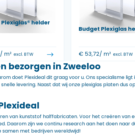
Plexiglas® helder
Budget Plexiglas 
0
/ m²
€
53,72
/ m²
excl. BTW
excl. BTW
en bezorgen in Zweeloo
rom doet Plexideal dit graag voor u. Ons specialisme ligt
e snelle levering. Naast dat wij onze plexiglas platen dus
Plexideal
iceren van kunststof halffabricaten. Voor het creëren va
 goed. Daarom zijn we continu research aan het doen naa
e samen met bedrijven wereldwijd!