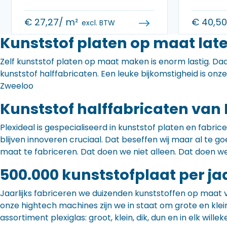
€
27,27
/ m²
€
40,5
excl. BTW
Kunststof platen op maat lat
Zelf kunststof platen op maat maken is enorm lastig. Daa
kunststof halffabricaten. Een leuke bijkomstigheid is onz
Zweeloo
Kunststof halffabricaten van 
Plexideal is gespecialiseerd in kunststof platen en fabr
blijven innoveren cruciaal. Dat beseffen wij maar al te
maat te fabriceren. Dat doen we niet alleen. Dat doen w
500.000 kunststofplaat per ja
Jaarlijks fabriceren we duizenden kunststoffen op maat 
onze hightech machines zijn we in staat om grote en klei
assortiment plexiglas: groot, klein, dik, dun en in elk willek