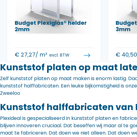
Budget Plexiglas® helder
Budget 
2mm
3mm
€
27,27
/ m²
€
40,5
excl. BTW
Kunststof platen op maat lat
Zelf kunststof platen op maat maken is enorm lastig. Daa
kunststof halffabricaten. Een leuke bijkomstigheid is onz
Zweeloo
Kunststof halffabricaten van 
Plexideal is gespecialiseerd in kunststof platen en fabr
blijven innoveren cruciaal. Dat beseffen wij maar al te
maat te fabriceren. Dat doen we niet alleen. Dat doen w