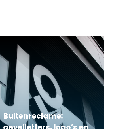
Buitenreclame:
gevelletters, logo’s en