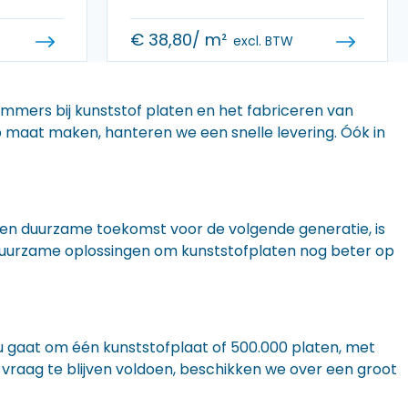
€
38,80
/ m²
excl. BTW
 immers bij kunststof platen en het fabriceren van
 op maat maken, hanteren we een snelle levering. Óók in
n een duurzame toekomst voor de volgende generatie, is
r duurzame oplossingen om kunststofplaten nog beter op
nu gaat om één kunststofplaat of 500.000 platen, met
 vraag te blijven voldoen, beschikken we over een groot