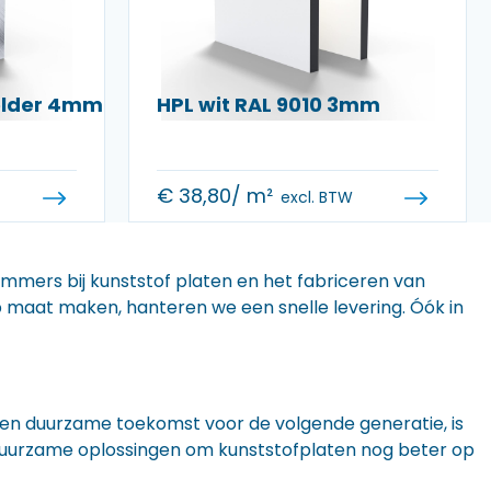
helder 4mm
HPL wit RAL 9010 3mm
€
38,80
/ m²
excl. BTW
 immers bij kunststof platen en het fabriceren van
 op maat maken, hanteren we een snelle levering. Óók in
n een duurzame toekomst voor de volgende generatie, is
r duurzame oplossingen om kunststofplaten nog beter op