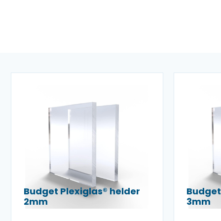
Budget Plexiglas® helder
Budget 
2mm
3mm