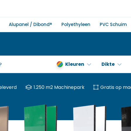
Alupanel / Dibond®
Polyethyleen
PVC Schuim
Kleuren
Dikte
eleverd
1.250 m2 Machinepark
Gratis op ma