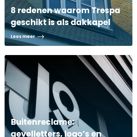
8 redenen waarom Trespa
geschikt is als dakkapel
Lees meer
Buitenreclame:
gevelletters, logo’s en