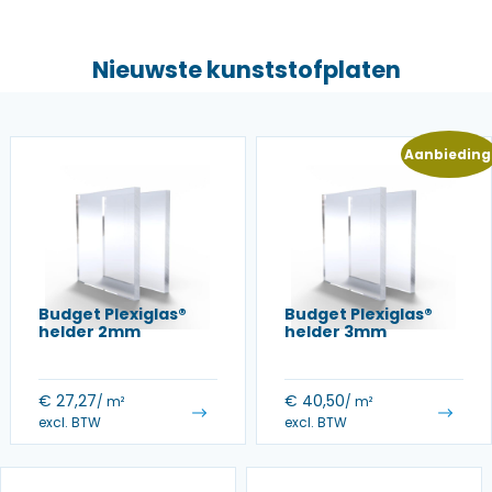
Nieuwste kunststofplaten
Aanbieding
Budget Plexiglas®
Budget Plexiglas®
helder 2mm
helder 3mm
€
27,27
€
40,50
/ m²
/ m²
excl. BTW
excl. BTW