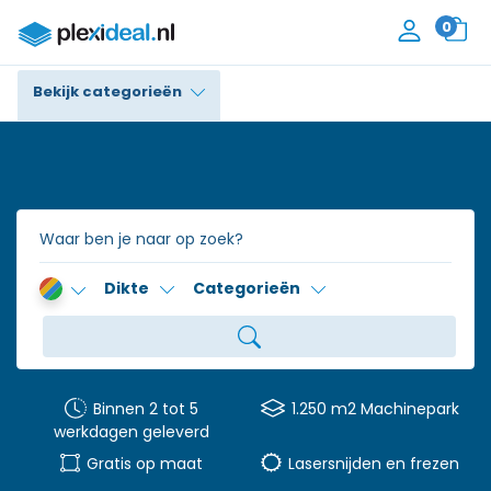
0
Bekijk categorieën
Plexiglas®
Polycarbonaat
Trespa® / HPL
Dikte
Categorieën
Alupanel / Dibond®
Polyethyleen
PVC Schuim
Binnen 2 tot 5
1.250 m2 Machinepark
werkdagen geleverd
Accessoires
Gratis op maat
Lasersnijden en frezen
Contact