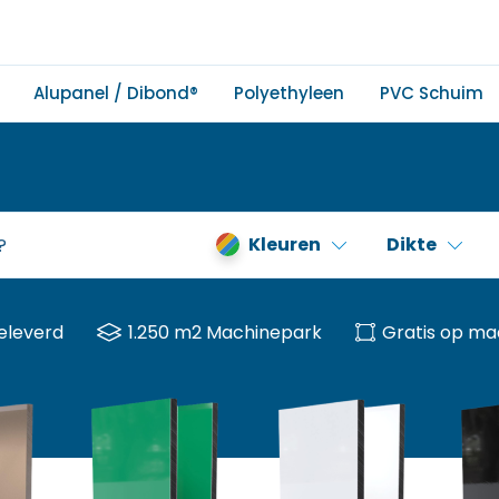
Alupanel / Dibond®
Polyethyleen
PVC Schuim
Kleuren
Dikte
eleverd
1.250 m2 Machinepark
Gratis op ma