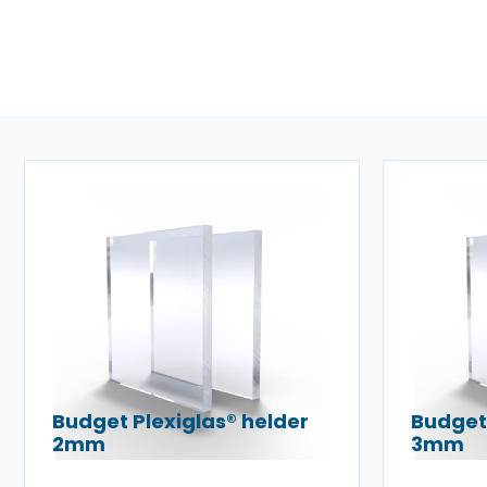
Budget Plexiglas® helder
Budget 
2mm
3mm