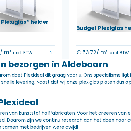
Plexiglas® helder
Budget Plexiglas 
0
/ m²
€
53,72
/ m²
excl. BTW
excl. BTW
en bezorgen in Aldeboarn
rom doet Plexideal dit graag voor u. Ons specialisme ligt
e snelle levering. Naast dat wij onze plexiglas platen dus
Plexideal
iceren van kunststof halffabricaten. Voor het creëren va
 goed. Daarom zijn we continu research aan het doen naa
e samen met bedrijven wereldwijd!