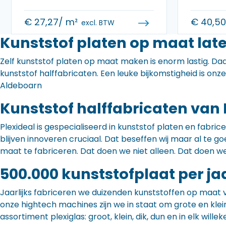
€
27,27
/ m²
€
40,5
excl. BTW
Kunststof platen op maat lat
Zelf kunststof platen op maat maken is enorm lastig. Daa
kunststof halffabricaten. Een leuke bijkomstigheid is onz
Aldeboarn
Kunststof halffabricaten van 
Plexideal is gespecialiseerd in kunststof platen en fabr
blijven innoveren cruciaal. Dat beseffen wij maar al te
maat te fabriceren. Dat doen we niet alleen. Dat doen w
500.000 kunststofplaat per ja
Jaarlijks fabriceren we duizenden kunststoffen op maat 
onze hightech machines zijn we in staat om grote en klei
assortiment plexiglas: groot, klein, dik, dun en in elk willek