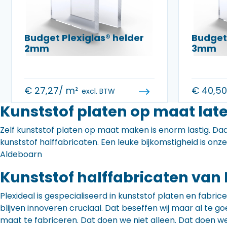
Budget Plexiglas® helder
Budget 
2mm
3mm
€
27,27
/ m²
€
40,5
excl. BTW
Kunststof platen op maat lat
Zelf kunststof platen op maat maken is enorm lastig. Daa
kunststof halffabricaten. Een leuke bijkomstigheid is onz
Aldeboarn
Kunststof halffabricaten van 
Plexideal is gespecialiseerd in kunststof platen en fabr
blijven innoveren cruciaal. Dat beseffen wij maar al te
maat te fabriceren. Dat doen we niet alleen. Dat doen w