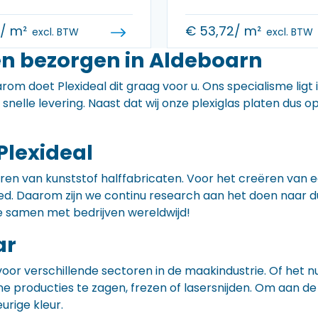
0
/ m²
€
53,72
/ m²
excl. BTW
excl. BTW
en bezorgen in Aldeboarn
rom doet Plexideal dit graag voor u. Ons specialisme ligt
e snelle levering. Naast dat wij onze plexiglas platen dus
Plexideal
iceren van kunststof halffabricaten. Voor het creëren va
 goed. Daarom zijn we continu research aan het doen naa
e samen met bedrijven wereldwijd!
ar
voor verschillende sectoren in de maakindustrie. Of het 
ne producties te zagen, frezen of lasersnijden. Om aan de
eurige kleur.