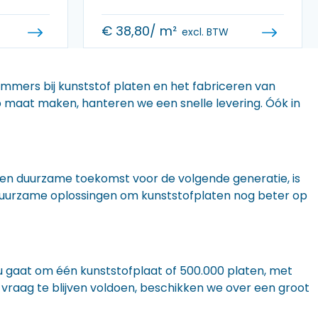
€
38,80
/ m²
excl. BTW
 immers bij kunststof platen en het fabriceren van
 op maat maken, hanteren we een snelle levering. Óók in
n een duurzame toekomst voor de volgende generatie, is
r duurzame oplossingen om kunststofplaten nog beter op
nu gaat om één kunststofplaat of 500.000 platen, met
 vraag te blijven voldoen, beschikken we over een groot