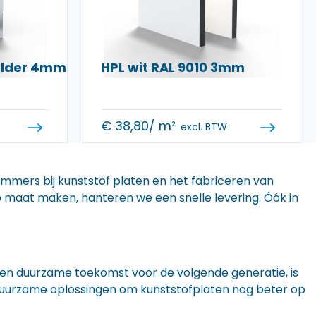
helder 4mm
HPL wit RAL 9010 3mm
€
38,80
/ m²
excl. BTW
 immers bij kunststof platen en het fabriceren van
 op maat maken, hanteren we een snelle levering. Óók in
n een duurzame toekomst voor de volgende generatie, is
r duurzame oplossingen om kunststofplaten nog beter op