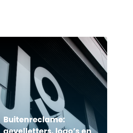
Buitenreclame:
gevelletters, logo’s en