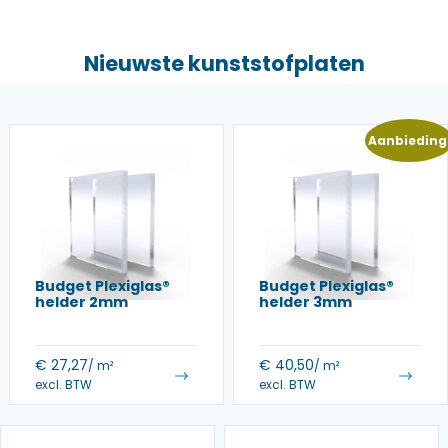
Nieuwste kunststofplaten
Aanbieding
Budget Plexiglas®
Budget Plexiglas®
helder 2mm
helder 3mm
€
27,27
€
40,50
/ m²
/ m²
excl. BTW
excl. BTW