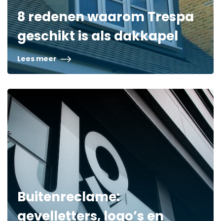
8 redenen waarom Trespa
geschikt is als dakkapel
Lees meer
Buitenreclame:
gevelletters, logo’s en