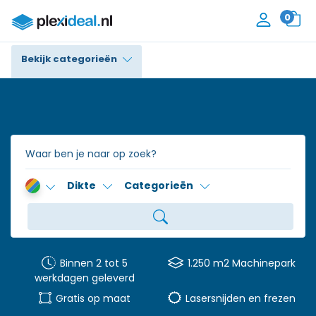
0
Bekijk categorieën
Plexiglas®
Polycarbonaat
Trespa® / HPL
Dikte
Categorieën
Alupanel / Dibond®
Polyethyleen
PVC Schuim
Binnen 2 tot 5
1.250 m2 Machinepark
werkdagen geleverd
Accessoires
Gratis op maat
Lasersnijden en frezen
Contact