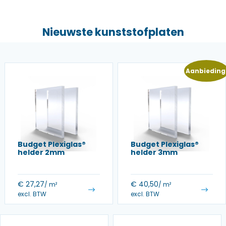
Nieuwste kunststofplaten
Aanbieding
Budget Plexiglas®
Budget Plexiglas®
helder 2mm
helder 3mm
€
27,27
€
40,50
/ m²
/ m²
excl. BTW
excl. BTW