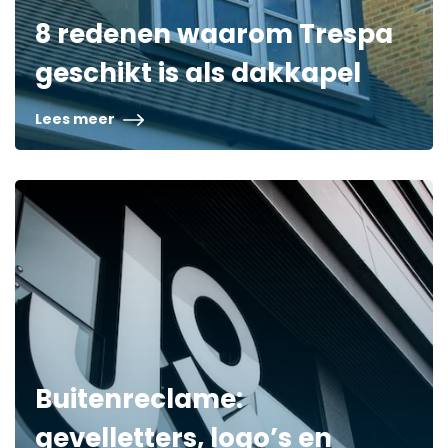
8 redenen waarom Trespa
geschikt is als dakkapel
Lees meer
Buitenreclame:
gevelletters, logo’s en