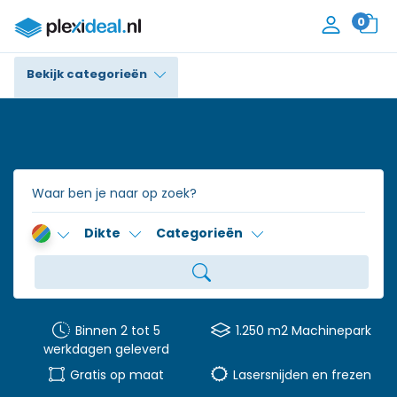
0
Bekijk categorieën
Plexiglas®
Polycarbonaat
Trespa® / HPL
Dikte
Categorieën
Alupanel / Dibond®
Polyethyleen
PVC Schuim
Binnen 2 tot 5
1.250 m2 Machinepark
werkdagen geleverd
Accessoires
Gratis op maat
Lasersnijden en frezen
Contact