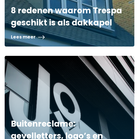
8 redenen waarom Trespa
geschikt is als dakkapel
Lees meer
Buitenreclame:
gevelletters, logo’s en