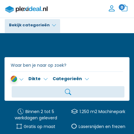
0
Bekijk categorieën
Plexiglas®
Polycarbonaat
Trespa® / HPL
Dikte
Categorieën
Alupanel / Dibond®
Polyethyleen
PVC Schuim
Binnen 2 tot 5
1.250 m2 Machinepark
werkdagen geleverd
Accessoires
Gratis op maat
Lasersnijden en frezen
Contact