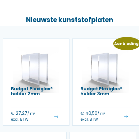
Nieuwste kunststofplaten
Aanbieding
Budget Plexiglas®
Budget Plexiglas®
helder 2mm
helder 3mm
€
27,27
€
40,50
/ m²
/ m²
excl. BTW
excl. BTW