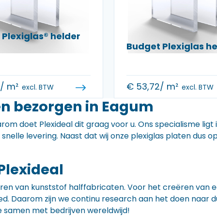
Plexiglas® helder
Budget Plexiglas 
0
/ m²
€
53,72
/ m²
excl. BTW
excl. BTW
en bezorgen in Eagum
rom doet Plexideal dit graag voor u. Ons specialisme ligt
e snelle levering. Naast dat wij onze plexiglas platen dus
Plexideal
iceren van kunststof halffabricaten. Voor het creëren va
 goed. Daarom zijn we continu research aan het doen naa
e samen met bedrijven wereldwijd!