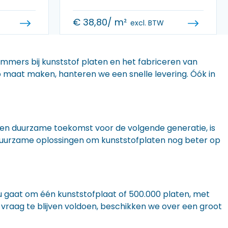
€
38,80
/ m²
excl. BTW
 immers bij kunststof platen en het fabriceren van
 op maat maken, hanteren we een snelle levering. Óók in
n een duurzame toekomst voor de volgende generatie, is
r duurzame oplossingen om kunststofplaten nog beter op
nu gaat om één kunststofplaat of 500.000 platen, met
 vraag te blijven voldoen, beschikken we over een groot