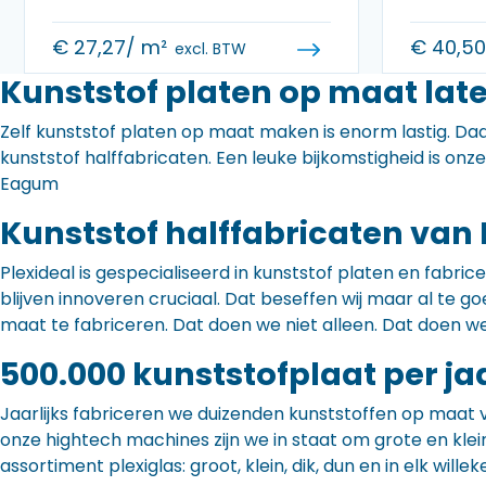
€
27,27
/ m²
€
40,5
excl. BTW
Kunststof platen op maat lat
Zelf kunststof platen op maat maken is enorm lastig. Daa
kunststof halffabricaten. Een leuke bijkomstigheid is onz
Eagum
Kunststof halffabricaten van 
Plexideal is gespecialiseerd in kunststof platen en fabr
blijven innoveren cruciaal. Dat beseffen wij maar al te
maat te fabriceren. Dat doen we niet alleen. Dat doen w
500.000 kunststofplaat per ja
Jaarlijks fabriceren we duizenden kunststoffen op maat 
onze hightech machines zijn we in staat om grote en klei
assortiment plexiglas: groot, klein, dik, dun en in elk willek