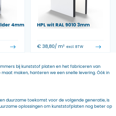
helder 4mm
HPL wit RAL 9010 3mm
€
38,80
/ m²
excl. BTW
 immers bij kunststof platen en het fabriceren van
 op maat maken, hanteren we een snelle levering. Óók in
n een duurzame toekomst voor de volgende generatie, is
r duurzame oplossingen om kunststofplaten nog beter op