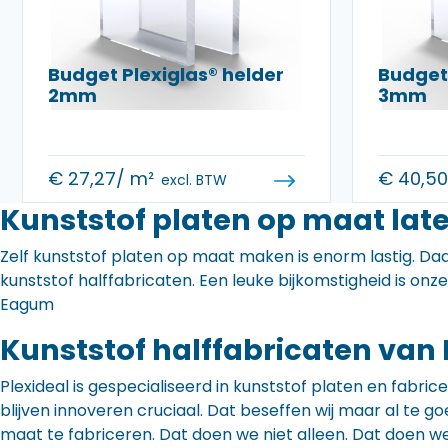
Budget Plexiglas® helder
Budget 
2mm
3mm
€
27,27
/ m²
€
40,5
excl. BTW
Kunststof platen op maat lat
Zelf kunststof platen op maat maken is enorm lastig. Daa
kunststof halffabricaten. Een leuke bijkomstigheid is onz
Eagum
Kunststof halffabricaten van 
Plexideal is gespecialiseerd in kunststof platen en fabr
blijven innoveren cruciaal. Dat beseffen wij maar al te
maat te fabriceren. Dat doen we niet alleen. Dat doen w