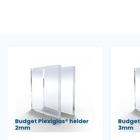
Budget Plexiglas® helder
Budget 
2mm
3mm