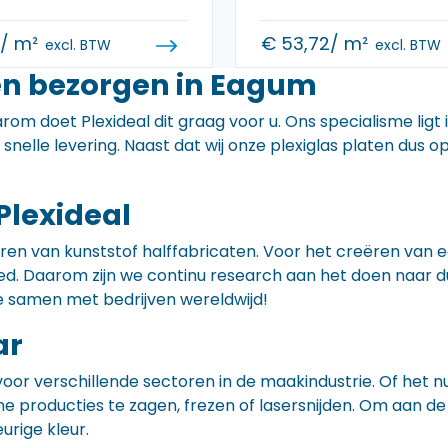
0
/ m²
€
53,72
/ m²
excl. BTW
excl. BTW
en bezorgen in Eagum
rom doet Plexideal dit graag voor u. Ons specialisme ligt
e snelle levering. Naast dat wij onze plexiglas platen dus
Plexideal
iceren van kunststof halffabricaten. Voor het creëren va
 goed. Daarom zijn we continu research aan het doen naa
e samen met bedrijven wereldwijd!
ar
voor verschillende sectoren in de maakindustrie. Of het 
ne producties te zagen, frezen of lasersnijden. Om aan de
eurige kleur.