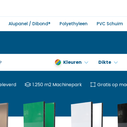
Alupanel / Dibond®
Polyethyleen
PVC Schuim
Kleuren
Dikte
eleverd
1.250 m2 Machinepark
Gratis op ma