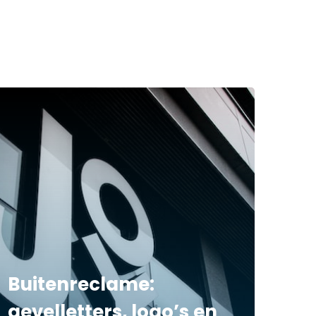
Buitenreclame:
gevelletters, logo’s en