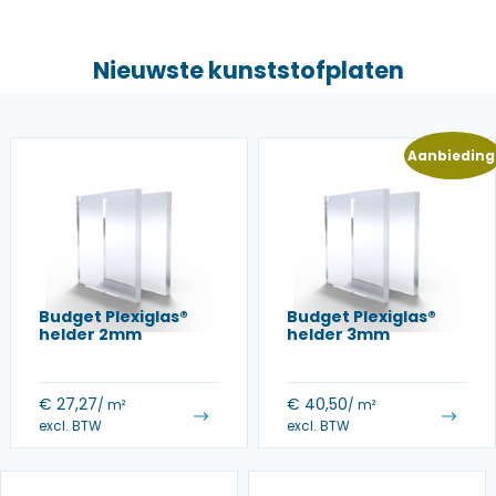
Nieuwste kunststofplaten
Aanbieding
Budget Plexiglas®
Budget Plexiglas®
helder 2mm
helder 3mm
€
27,27
€
40,50
/ m²
/ m²
excl. BTW
excl. BTW