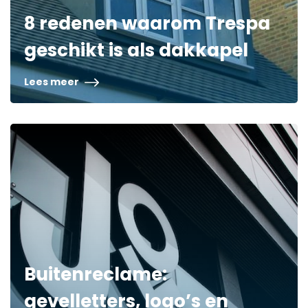
8 redenen waarom Trespa
geschikt is als dakkapel
Lees meer
Buitenreclame:
gevelletters, logo’s en