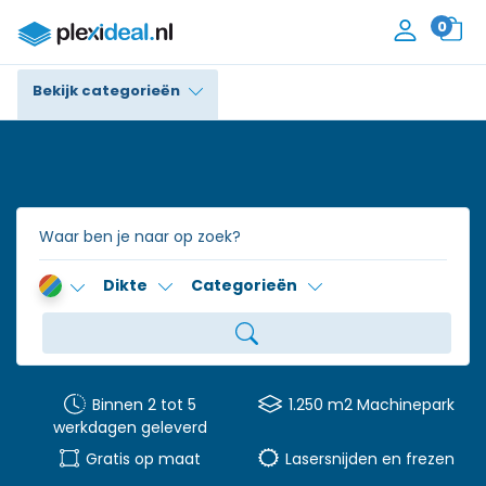
0
Bekijk categorieën
Plexiglas®
Polycarbonaat
Trespa® / HPL
Dikte
Categorieën
Alupanel / Dibond®
Polyethyleen
PVC Schuim
Binnen 2 tot 5
1.250 m2 Machinepark
werkdagen geleverd
Accessoires
Gratis op maat
Lasersnijden en frezen
Contact