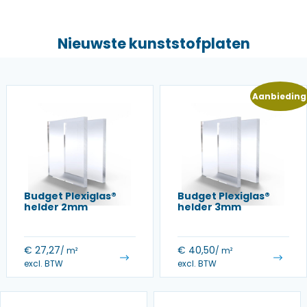
Nieuwste kunststofplaten
Aanbieding
Budget Plexiglas®
Budget Plexiglas®
helder 2mm
helder 3mm
€
27,27
€
40,50
/ m²
/ m²
excl. BTW
excl. BTW