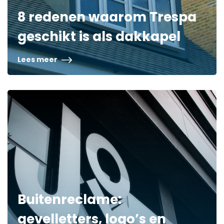
8 redenen waarom Trespa
geschikt is als dakkapel
Lees meer
Buitenreclame:
gevelletters, logo’s en