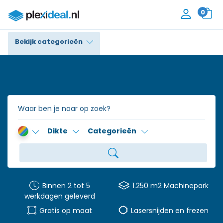
0
Bekijk categorieën
Plexiglas®
Polycarbonaat
Trespa® / HPL
Dikte
Categorieën
Alupanel / Dibond®
Polyethyleen
PVC Schuim
Binnen 2 tot 5
1.250 m2 Machinepark
werkdagen geleverd
Accessoires
Gratis op maat
Lasersnijden en frezen
Contact