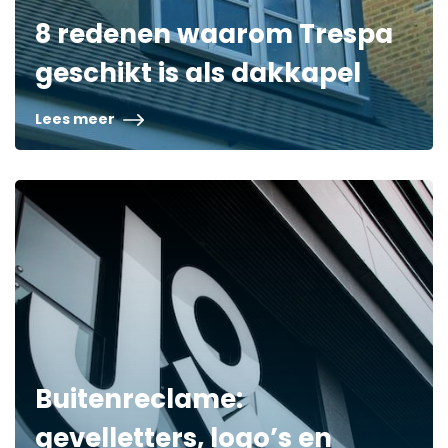
8 redenen waarom Trespa
geschikt is als dakkapel
Lees meer
Buitenreclame:
gevelletters, logo’s en