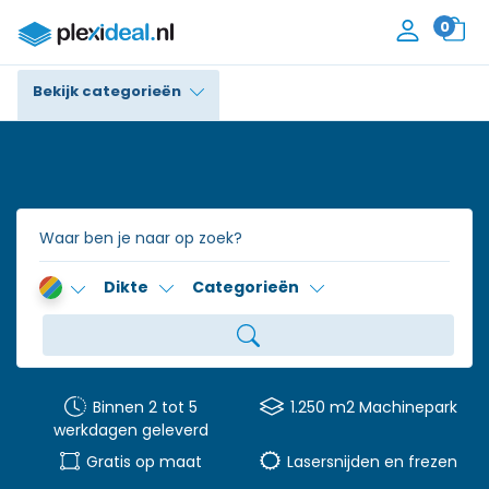
0
Bekijk categorieën
Plexiglas®
Polycarbonaat
Trespa® / HPL
Dikte
Categorieën
Alupanel / Dibond®
Polyethyleen
PVC Schuim
Binnen 2 tot 5
1.250 m2 Machinepark
werkdagen geleverd
Accessoires
Gratis op maat
Lasersnijden en frezen
Contact