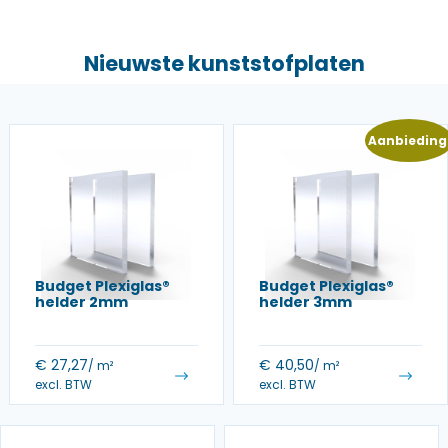
Nieuwste kunststofplaten
Aanbieding
Budget Plexiglas®
Budget Plexiglas®
helder 2mm
helder 3mm
€
27,27
€
40,50
/ m²
/ m²
excl. BTW
excl. BTW