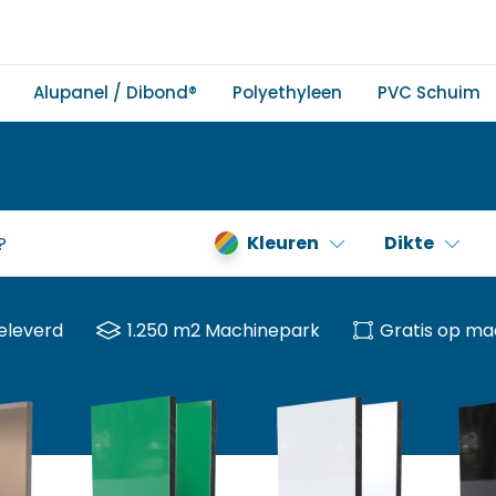
Alupanel / Dibond®
Polyethyleen
PVC Schuim
Kleuren
Dikte
eleverd
1.250 m2 Machinepark
Gratis op ma