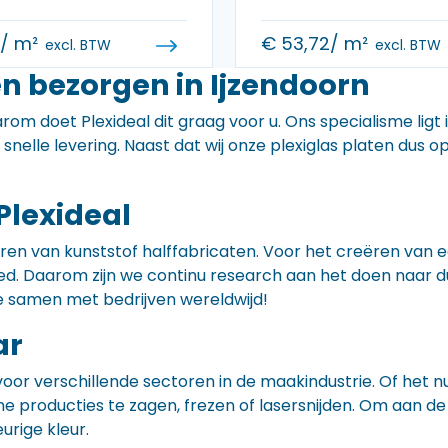
0
/ m²
€
53,72
/ m²
excl. BTW
excl. BTW
n bezorgen in Ijzendoorn
rom doet Plexideal dit graag voor u. Ons specialisme ligt
e snelle levering. Naast dat wij onze plexiglas platen dus
Plexideal
iceren van kunststof halffabricaten. Voor het creëren va
 goed. Daarom zijn we continu research aan het doen naa
e samen met bedrijven wereldwijd!
ar
voor verschillende sectoren in de maakindustrie. Of het 
ne producties te zagen, frezen of lasersnijden. Om aan de
eurige kleur.