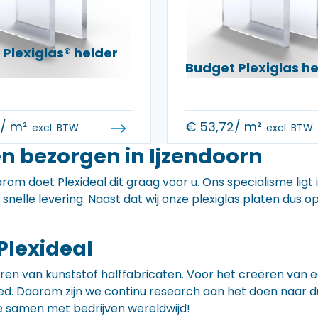
Plexiglas® helder
Budget Plexiglas 
0
/ m²
€
53,72
/ m²
excl. BTW
excl. BTW
n bezorgen in Ijzendoorn
rom doet Plexideal dit graag voor u. Ons specialisme ligt
e snelle levering. Naast dat wij onze plexiglas platen dus
Plexideal
iceren van kunststof halffabricaten. Voor het creëren va
 goed. Daarom zijn we continu research aan het doen naa
e samen met bedrijven wereldwijd!