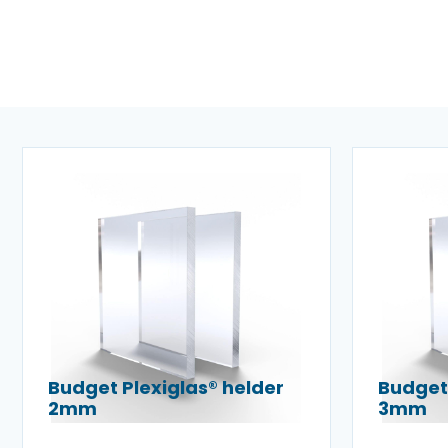
Budget Plexiglas® helder
Budget 
2mm
3mm