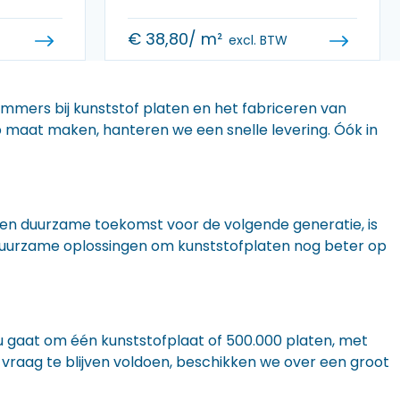
€
38,80
/ m²
excl. BTW
 immers bij kunststof platen en het fabriceren van
 op maat maken, hanteren we een snelle levering. Óók in
n een duurzame toekomst voor de volgende generatie, is
r duurzame oplossingen om kunststofplaten nog beter op
nu gaat om één kunststofplaat of 500.000 platen, met
 vraag te blijven voldoen, beschikken we over een groot