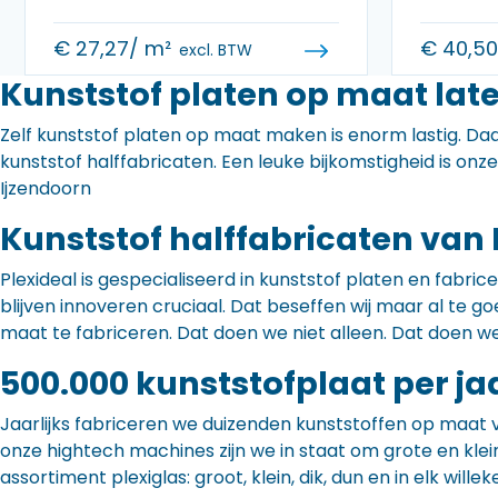
€
27,27
/ m²
€
40,5
excl. BTW
Kunststof platen op maat late
Zelf kunststof platen op maat maken is enorm lastig. Daa
kunststof halffabricaten. Een leuke bijkomstigheid is onz
Ijzendoorn
Kunststof halffabricaten van 
Plexideal is gespecialiseerd in kunststof platen en fabr
blijven innoveren cruciaal. Dat beseffen wij maar al te
maat te fabriceren. Dat doen we niet alleen. Dat doen w
500.000 kunststofplaat per ja
Jaarlijks fabriceren we duizenden kunststoffen op maat 
onze hightech machines zijn we in staat om grote en klei
assortiment plexiglas: groot, klein, dik, dun en in elk willek