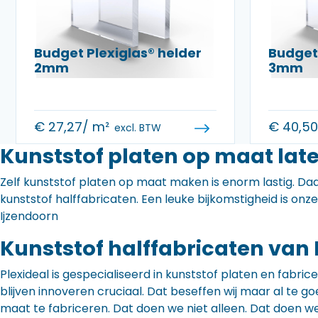
Budget Plexiglas® helder
Budget 
2mm
3mm
€
27,27
/ m²
€
40,5
excl. BTW
Kunststof platen op maat late
Zelf kunststof platen op maat maken is enorm lastig. Daa
kunststof halffabricaten. Een leuke bijkomstigheid is onz
Ijzendoorn
Kunststof halffabricaten van 
Plexideal is gespecialiseerd in kunststof platen en fabr
blijven innoveren cruciaal. Dat beseffen wij maar al te
maat te fabriceren. Dat doen we niet alleen. Dat doen w