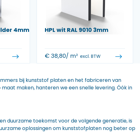
helder 4mm
HPL wit RAL 9010 3mm
€
38,80
/ m²
excl. BTW
 immers bij kunststof platen en het fabriceren van
 op maat maken, hanteren we een snelle levering. Óók in
n een duurzame toekomst voor de volgende generatie, is
r duurzame oplossingen om kunststofplaten nog beter op