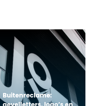
Buitenreclame:
gevelletters, logo’s en