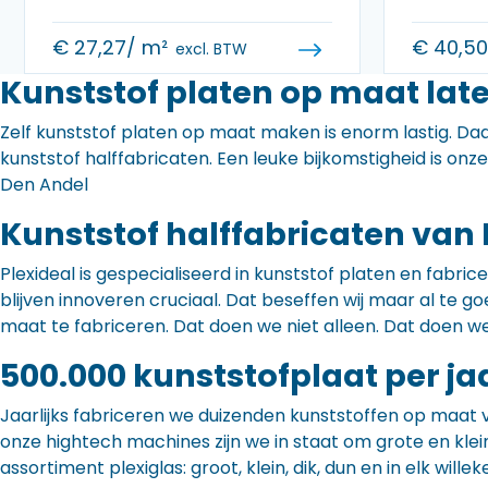
€
27,27
/ m²
€
40,5
excl. BTW
Kunststof platen op maat lat
Zelf kunststof platen op maat maken is enorm lastig. Daa
kunststof halffabricaten. Een leuke bijkomstigheid is onz
Den Andel
Kunststof halffabricaten van 
Plexideal is gespecialiseerd in kunststof platen en fabr
blijven innoveren cruciaal. Dat beseffen wij maar al te
maat te fabriceren. Dat doen we niet alleen. Dat doen w
500.000 kunststofplaat per ja
Jaarlijks fabriceren we duizenden kunststoffen op maat 
onze hightech machines zijn we in staat om grote en klei
assortiment plexiglas: groot, klein, dik, dun en in elk willek