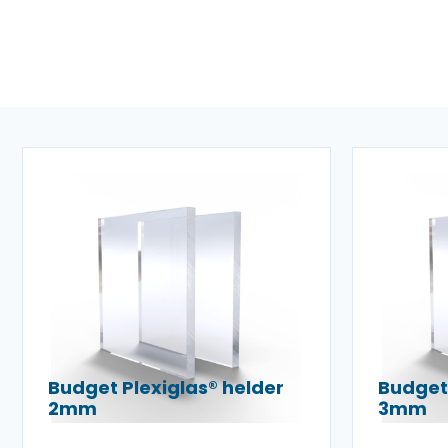
Budget Plexiglas® helder
Budget 
2mm
3mm