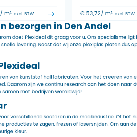
0
/ m²
€
53,72
/ m²
excl. BTW
excl. BTW
en bezorgen in Den Andel
rom doet Plexideal dit graag voor u. Ons specialisme ligt
e snelle levering. Naast dat wij onze plexiglas platen dus
Plexideal
iceren van kunststof halffabricaten. Voor het creëren va
 goed. Daarom zijn we continu research aan het doen naa
e samen met bedrijven wereldwijd!
ar
voor verschillende sectoren in de maakindustrie. Of het 
ne producties te zagen, frezen of lasersnijden. Om aan de
eurige kleur.