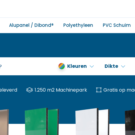
Alupanel / Dibond®
Polyethyleen
PVC Schuim
Kleuren
Dikte
eleverd
1.250 m2 Machinepark
Gratis op ma