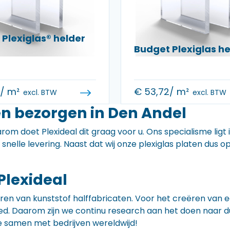
Plexiglas® helder
Budget Plexiglas 
0
/ m²
€
53,72
/ m²
excl. BTW
excl. BTW
en bezorgen in Den Andel
rom doet Plexideal dit graag voor u. Ons specialisme ligt
e snelle levering. Naast dat wij onze plexiglas platen dus
Plexideal
iceren van kunststof halffabricaten. Voor het creëren va
 goed. Daarom zijn we continu research aan het doen naa
e samen met bedrijven wereldwijd!