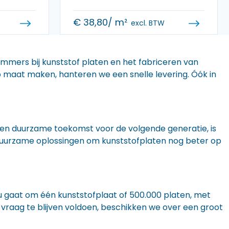
€
38,80
/ m²
excl. BTW
 immers bij kunststof platen en het fabriceren van
 op maat maken, hanteren we een snelle levering. Óók in
n een duurzame toekomst voor de volgende generatie, is
r duurzame oplossingen om kunststofplaten nog beter op
nu gaat om één kunststofplaat of 500.000 platen, met
 vraag te blijven voldoen, beschikken we over een groot