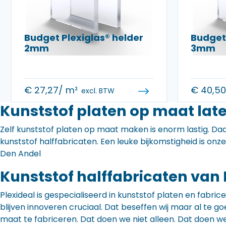
Budget Plexiglas® helder
Budget 
2mm
3mm
€
27,27
/ m²
€
40,5
excl. BTW
Kunststof platen op maat lat
Zelf kunststof platen op maat maken is enorm lastig. Daa
kunststof halffabricaten. Een leuke bijkomstigheid is onz
Den Andel
Kunststof halffabricaten van 
Plexideal is gespecialiseerd in kunststof platen en fabr
blijven innoveren cruciaal. Dat beseffen wij maar al te
maat te fabriceren. Dat doen we niet alleen. Dat doen w