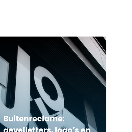
Buitenreclame:
gevelletters, logo’s en