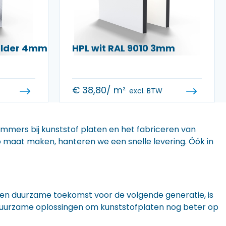
helder 4mm
HPL wit RAL 9010 3mm
€
38,80
/ m²
excl. BTW
 immers bij kunststof platen en het fabriceren van
 op maat maken, hanteren we een snelle levering. Óók in
n een duurzame toekomst voor de volgende generatie, is
r duurzame oplossingen om kunststofplaten nog beter op