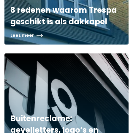
8 redenen waarom Trespa
geschikt is als dakkapel
Lees meer
Buitenreclame:
gevelletters, logo’s en