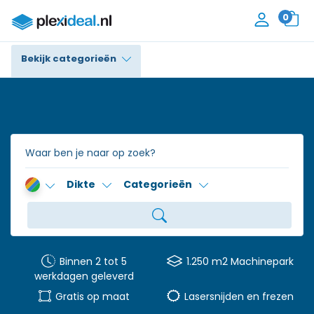
0
Bekijk categorieën
Plexiglas®
Polycarbonaat
Trespa® / HPL
Dikte
Categorieën
Alupanel / Dibond®
Polyethyleen
PVC Schuim
Binnen 2 tot 5
1.250 m2 Machinepark
werkdagen geleverd
Accessoires
Gratis op maat
Lasersnijden en frezen
Contact