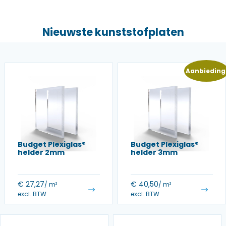
Nieuwste kunststofplaten
Aanbieding
Budget Plexiglas®
Budget Plexiglas®
helder 2mm
helder 3mm
€
27,27
€
40,50
/ m²
/ m²
excl. BTW
excl. BTW