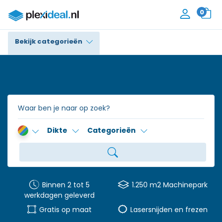
0
Bekijk categorieën
Plexiglas®
Polycarbonaat
Trespa® / HPL
Dikte
Categorieën
Alupanel / Dibond®
Polyethyleen
PVC Schuim
Binnen 2 tot 5
1.250 m2 Machinepark
werkdagen geleverd
Accessoires
Gratis op maat
Lasersnijden en frezen
Contact