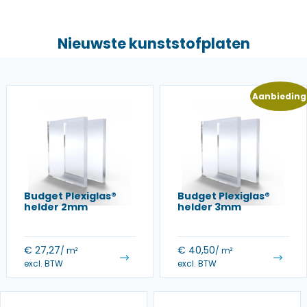
Nieuwste kunststofplaten
Aanbieding
Budget Plexiglas®
Budget Plexiglas®
helder 2mm
helder 3mm
€
27,27
€
40,50
/ m²
/ m²
excl. BTW
excl. BTW