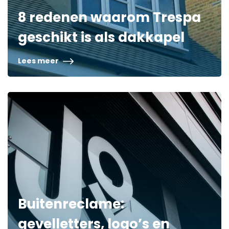
8 redenen waarom Trespa
geschikt is als dakkapel
Lees meer
Buitenreclame:
gevelletters, logo’s en