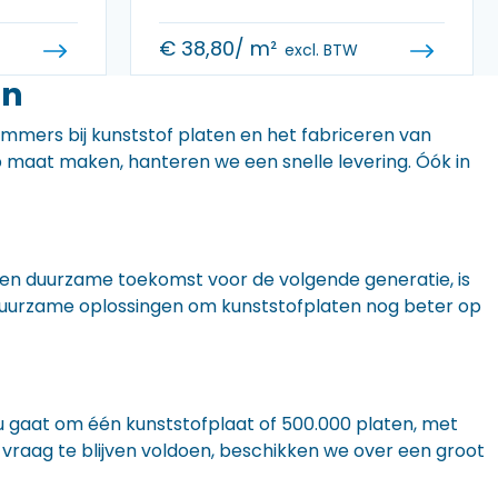
€
38,80
/ m²
excl. BTW
en
 immers bij kunststof platen en het fabriceren van
 op maat maken, hanteren we een snelle levering. Óók in
n een duurzame toekomst voor de volgende generatie, is
r duurzame oplossingen om kunststofplaten nog beter op
nu gaat om één kunststofplaat of 500.000 platen, met
 vraag te blijven voldoen, beschikken we over een groot