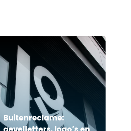
Buitenreclame:
gevelletters, logo’s en