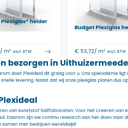
Plexiglas® helder
Budget Plexiglas 
0
/ m²
€
53,72
/ m²
excl. BTW
excl. BTW
en bezorgen in Uithuizermeed
rom doet Plexideal dit graag voor u. Ons specialisme ligt
e snelle levering. Naast dat wij onze plexiglas platen dus
Plexideal
iceren van kunststof halffabricaten. Voor het creëren va
 goed. Daarom zijn we continu research aan het doen naa
e samen met bedrijven wereldwijd!