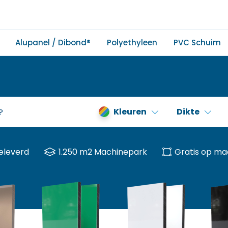
Alupanel / Dibond®
Polyethyleen
PVC Schuim
Kleuren
Dikte
eleverd
1.250 m2 Machinepark
Gratis op ma