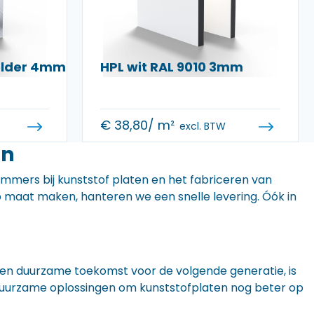
helder 4mm
HPL wit RAL 9010 3mm
€
38,80
/ m²
excl. BTW
en
 immers bij kunststof platen en het fabriceren van
 op maat maken, hanteren we een snelle levering. Óók in
n een duurzame toekomst voor de volgende generatie, is
r duurzame oplossingen om kunststofplaten nog beter op