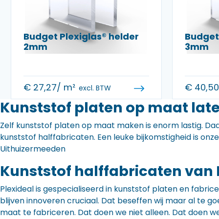
Budget Plexiglas® helder
Budget 
2mm
3mm
€
27,27
/ m²
€
40,5
excl. BTW
Kunststof platen op maat lat
Zelf kunststof platen op maat maken is enorm lastig. Daa
kunststof halffabricaten. Een leuke bijkomstigheid is onz
Uithuizermeeden
Kunststof halffabricaten van 
Plexideal is gespecialiseerd in kunststof platen en fabr
blijven innoveren cruciaal. Dat beseffen wij maar al te
maat te fabriceren. Dat doen we niet alleen. Dat doen w