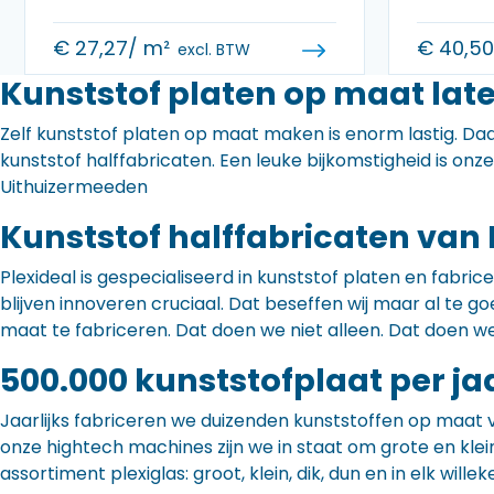
€
27,27
/ m²
€
40,5
excl. BTW
Kunststof platen op maat lat
Zelf kunststof platen op maat maken is enorm lastig. Daa
kunststof halffabricaten. Een leuke bijkomstigheid is onz
Uithuizermeeden
Kunststof halffabricaten van 
Plexideal is gespecialiseerd in kunststof platen en fabr
blijven innoveren cruciaal. Dat beseffen wij maar al te
maat te fabriceren. Dat doen we niet alleen. Dat doen w
500.000 kunststofplaat per ja
Jaarlijks fabriceren we duizenden kunststoffen op maat 
onze hightech machines zijn we in staat om grote en klei
assortiment plexiglas: groot, klein, dik, dun en in elk willek