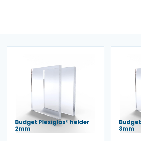
Budget Plexiglas® helder
Budget 
2mm
3mm