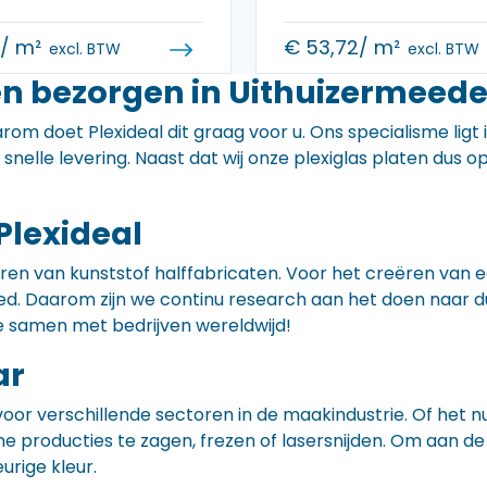
0
/ m²
€
53,72
/ m²
excl. BTW
excl. BTW
en bezorgen in Uithuizermeed
rom doet Plexideal dit graag voor u. Ons specialisme ligt
e snelle levering. Naast dat wij onze plexiglas platen dus
Plexideal
iceren van kunststof halffabricaten. Voor het creëren va
 goed. Daarom zijn we continu research aan het doen naa
e samen met bedrijven wereldwijd!
ar
voor verschillende sectoren in de maakindustrie. Of het 
ne producties te zagen, frezen of lasersnijden. Om aan de
eurige kleur.