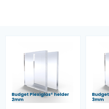
Budget Plexiglas® helder
Budget 
2mm
3mm