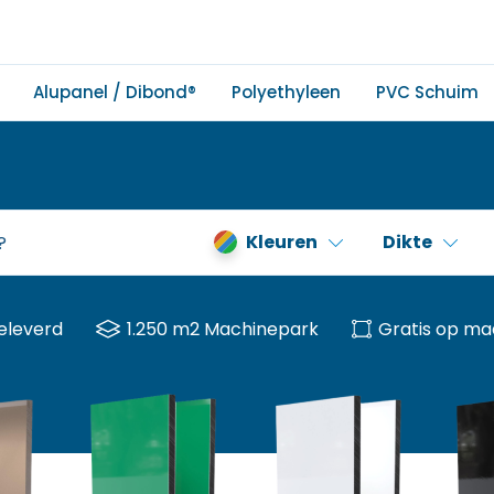
Alupanel / Dibond®
Polyethyleen
PVC Schuim
Kleuren
Dikte
eleverd
1.250 m2 Machinepark
Gratis op ma