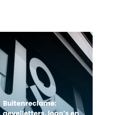
Buitenreclame:
gevelletters, logo’s en