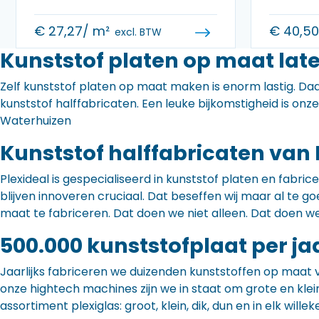
€
27,27
/ m²
€
40,5
excl. BTW
Kunststof platen op maat lat
Zelf kunststof platen op maat maken is enorm lastig. Daa
kunststof halffabricaten. Een leuke bijkomstigheid is onz
Waterhuizen
Kunststof halffabricaten van 
Plexideal is gespecialiseerd in kunststof platen en fabr
blijven innoveren cruciaal. Dat beseffen wij maar al te
maat te fabriceren. Dat doen we niet alleen. Dat doen w
500.000 kunststofplaat per ja
Jaarlijks fabriceren we duizenden kunststoffen op maat 
onze hightech machines zijn we in staat om grote en klei
assortiment plexiglas: groot, klein, dik, dun en in elk willek