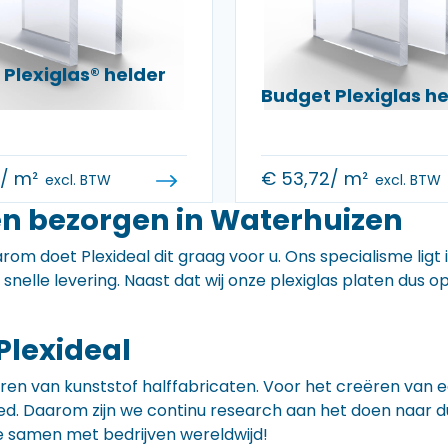
Plexiglas® helder
Budget Plexiglas 
0
/ m²
€
53,72
/ m²
excl. BTW
excl. BTW
en bezorgen in Waterhuizen
rom doet Plexideal dit graag voor u. Ons specialisme ligt
e snelle levering. Naast dat wij onze plexiglas platen dus
Plexideal
iceren van kunststof halffabricaten. Voor het creëren va
 goed. Daarom zijn we continu research aan het doen naa
e samen met bedrijven wereldwijd!