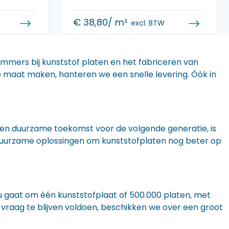
€
38,80
/ m²
excl. BTW
 immers bij kunststof platen en het fabriceren van
 op maat maken, hanteren we een snelle levering. Óók in
n een duurzame toekomst voor de volgende generatie, is
r duurzame oplossingen om kunststofplaten nog beter op
nu gaat om één kunststofplaat of 500.000 platen, met
 vraag te blijven voldoen, beschikken we over een groot