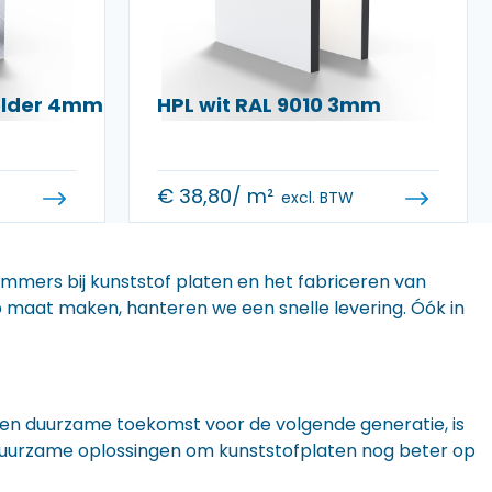
helder 4mm
HPL wit RAL 9010 3mm
€
38,80
/ m²
excl. BTW
 immers bij kunststof platen en het fabriceren van
 op maat maken, hanteren we een snelle levering. Óók in
n een duurzame toekomst voor de volgende generatie, is
r duurzame oplossingen om kunststofplaten nog beter op