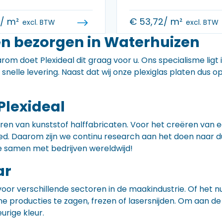
0
/ m²
€
53,72
/ m²
excl. BTW
excl. BTW
en bezorgen in Waterhuizen
rom doet Plexideal dit graag voor u. Ons specialisme ligt
e snelle levering. Naast dat wij onze plexiglas platen dus
Plexideal
iceren van kunststof halffabricaten. Voor het creëren va
 goed. Daarom zijn we continu research aan het doen naa
e samen met bedrijven wereldwijd!
ar
voor verschillende sectoren in de maakindustrie. Of het 
ne producties te zagen, frezen of lasersnijden. Om aan de
eurige kleur.