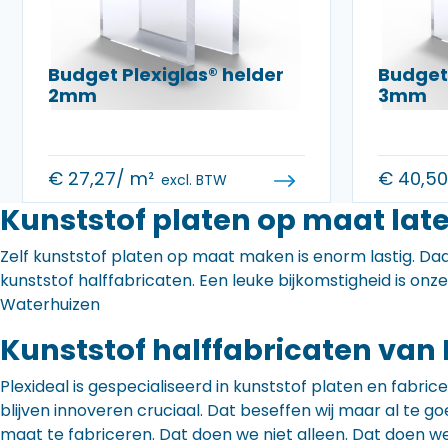
Budget Plexiglas® helder
Budget 
2mm
3mm
€
27,27
/ m²
€
40,5
excl. BTW
Kunststof platen op maat lat
Zelf kunststof platen op maat maken is enorm lastig. Daa
kunststof halffabricaten. Een leuke bijkomstigheid is onz
Waterhuizen
Kunststof halffabricaten van 
Plexideal is gespecialiseerd in kunststof platen en fabr
blijven innoveren cruciaal. Dat beseffen wij maar al te
maat te fabriceren. Dat doen we niet alleen. Dat doen w