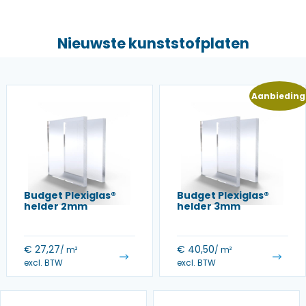
Nieuwste kunststofplaten
Aanbieding
Budget Plexiglas®
Budget Plexiglas®
helder 2mm
helder 3mm
€
27,27
€
40,50
/ m²
/ m²
excl. BTW
excl. BTW