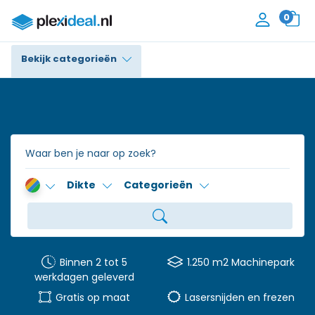
0
Bekijk categorieën
Plexiglas®
Polycarbonaat
Trespa® / HPL
Dikte
Categorieën
Alupanel / Dibond®
Polyethyleen
PVC Schuim
Binnen 2 tot 5
1.250 m2 Machinepark
werkdagen geleverd
Accessoires
Gratis op maat
Lasersnijden en frezen
Contact