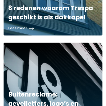
8 redenen waarom Trespa
geschikt is als dakkapel
Lees meer
Buitenreclame:
gevelletters, logo’s en