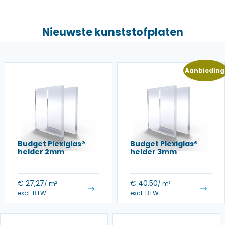
Nieuwste kunststofplaten
Aanbieding
Budget Plexiglas®
Budget Plexiglas®
helder 2mm
helder 3mm
€
27,27
€
40,50
/ m²
/ m²
excl. BTW
excl. BTW