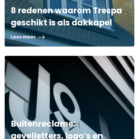
8 redenen waarom Trespa
geschikt is als dakkapel
Lees meer
Buitenreclame:
gevelletters, logo’s en