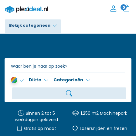
0
Bekijk categorieën
Plexiglas®
Polycarbonaat
Trespa® / HPL
Dikte
Categorieën
Alupanel / Dibond®
Polyethyleen
PVC Schuim
Binnen 2 tot 5
1.250 m2 Machinepark
werkdagen geleverd
Accessoires
Gratis op maat
Lasersnijden en frezen
Contact