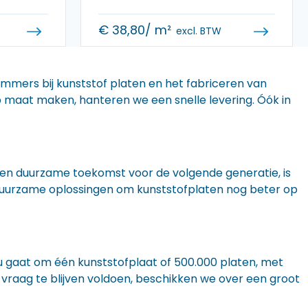
€
38,80
/ m²
excl. BTW
 immers bij kunststof platen en het fabriceren van
 op maat maken, hanteren we een snelle levering. Óók in
n een duurzame toekomst voor de volgende generatie, is
r duurzame oplossingen om kunststofplaten nog beter op
nu gaat om één kunststofplaat of 500.000 platen, met
 vraag te blijven voldoen, beschikken we over een groot