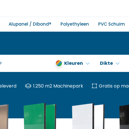
Alupanel / Dibond®
Polyethyleen
PVC Schuim
Kleuren
Dikte
eleverd
1.250 m2 Machinepark
Gratis op ma