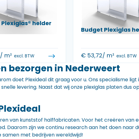
Plexiglas® helder
Budget Plexiglas 
0
/ m²
€
53,72
/ m²
excl. BTW
excl. BTW
en bezorgen in Nederweert
rom doet Plexideal dit graag voor u. Ons specialisme ligt
e snelle levering. Naast dat wij onze plexiglas platen dus
Plexideal
iceren van kunststof halffabricaten. Voor het creëren va
 goed. Daarom zijn we continu research aan het doen naa
e samen met bedrijven wereldwijd!