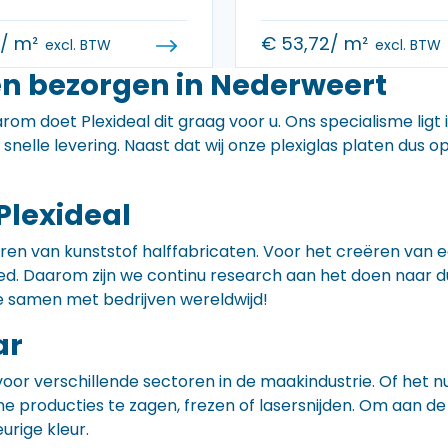
0
/ m²
€
53,72
/ m²
excl. BTW
excl. BTW
en bezorgen in Nederweert
rom doet Plexideal dit graag voor u. Ons specialisme ligt
e snelle levering. Naast dat wij onze plexiglas platen dus
Plexideal
iceren van kunststof halffabricaten. Voor het creëren va
 goed. Daarom zijn we continu research aan het doen naa
e samen met bedrijven wereldwijd!
ar
voor verschillende sectoren in de maakindustrie. Of het 
ne producties te zagen, frezen of lasersnijden. Om aan de
eurige kleur.