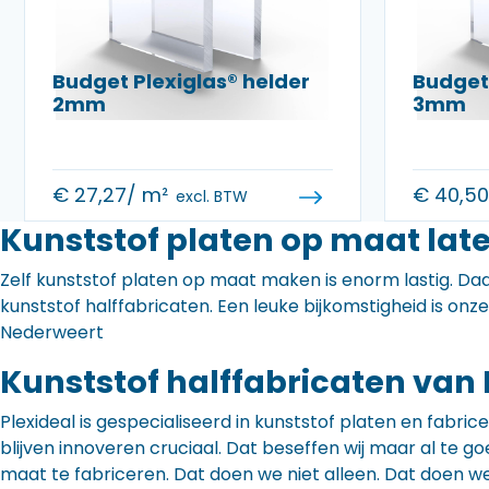
Budget Plexiglas® helder
Budget 
2mm
3mm
€
27,27
/ m²
€
40,5
excl. BTW
Kunststof platen op maat lat
Zelf kunststof platen op maat maken is enorm lastig. Daa
kunststof halffabricaten. Een leuke bijkomstigheid is onz
Nederweert
Kunststof halffabricaten van 
Plexideal is gespecialiseerd in kunststof platen en fabr
blijven innoveren cruciaal. Dat beseffen wij maar al te
maat te fabriceren. Dat doen we niet alleen. Dat doen w