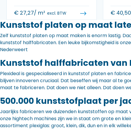
€
27,27
/ m²
€
40,5
excl. BTW
Kunststof platen op maat lat
Zelf kunststof platen op maat maken is enorm lastig. Daa
kunststof halffabricaten. Een leuke bijkomstigheid is onz
Nederweert
Kunststof halffabricaten van 
Plexideal is gespecialiseerd in kunststof platen en fabr
blijven innoveren cruciaal. Dat beseffen wij maar al te
maat te fabriceren. Dat doen we niet alleen. Dat doen w
500.000 kunststofplaat per ja
Jaarlijks fabriceren we duizenden kunststoffen op maat 
onze hightech machines zijn we in staat om grote en klei
assortiment plexiglas: groot, klein, dik, dun en in elk willek