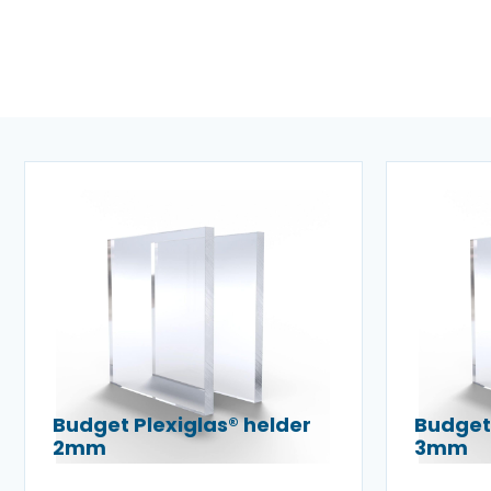
Budget Plexiglas® helder
Budget 
2mm
3mm