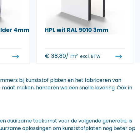
helder 4mm
HPL wit RAL 9010 3mm
€
38,80
/ m²
excl. BTW
 immers bij kunststof platen en het fabriceren van
 op maat maken, hanteren we een snelle levering. Óók in
n een duurzame toekomst voor de volgende generatie, is
r duurzame oplossingen om kunststofplaten nog beter op