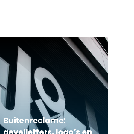
Buitenreclame:
gevelletters, logo’s en