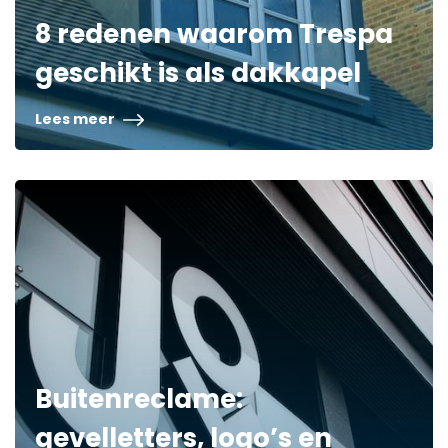
8 redenen waarom Trespa
geschikt is als dakkapel
Lees meer
Buitenreclame:
gevelletters, logo’s en