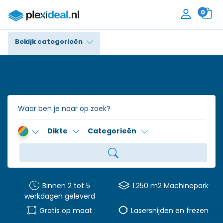
0
Bekijk categorieën
Plexiglas®
Polycarbonaat
Trespa® / HPL
Dikte
Categorieën
Alupanel / Dibond®
Polyethyleen
PVC Schuim
Binnen 2 tot 5
1.250 m2 Machinepark
werkdagen geleverd
Accessoires
Gratis op maat
Lasersnijden en frezen
Contact