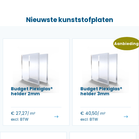
Nieuwste kunststofplaten
Aanbieding
Budget Plexiglas®
Budget Plexiglas®
helder 2mm
helder 3mm
€
27,27
€
40,50
/ m²
/ m²
excl. BTW
excl. BTW