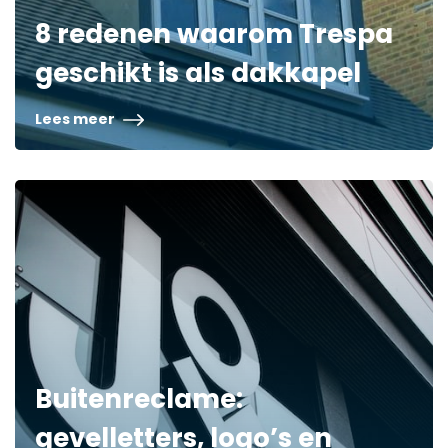
8 redenen waarom Trespa
geschikt is als dakkapel
Lees meer
Buitenreclame:
gevelletters, logo’s en