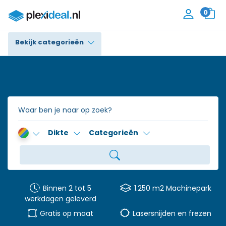
0
Bekijk categorieën
Plexiglas®
Polycarbonaat
Trespa® / HPL
Dikte
Categorieën
Alupanel / Dibond®
Polyethyleen
PVC Schuim
Binnen 2 tot 5
1.250 m2 Machinepark
werkdagen geleverd
Accessoires
Gratis op maat
Lasersnijden en frezen
Contact