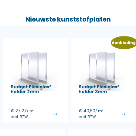
Nieuwste kunststofplaten
Aanbieding
Budget Plexiglas®
Budget Plexiglas®
helder 2mm
helder 3mm
€
27,27
€
40,50
/ m²
/ m²
excl. BTW
excl. BTW