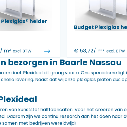
Plexiglas® helder
Budget Plexiglas 
0
/ m²
€
53,72
/ m²
excl. BTW
excl. BTW
en bezorgen in Baarle Nassau
rom doet Plexideal dit graag voor u. Ons specialisme ligt
e snelle levering. Naast dat wij onze plexiglas platen dus
Plexideal
iceren van kunststof halffabricaten. Voor het creëren va
 goed. Daarom zijn we continu research aan het doen naa
e samen met bedrijven wereldwijd!