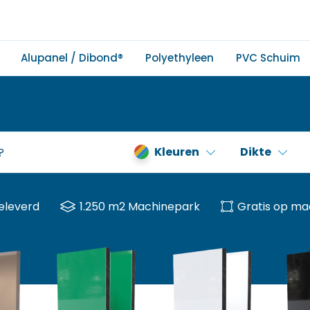
Alupanel / Dibond®
Polyethyleen
PVC Schuim
Kleuren
Dikte
eleverd
1.250 m2 Machinepark
Gratis op ma