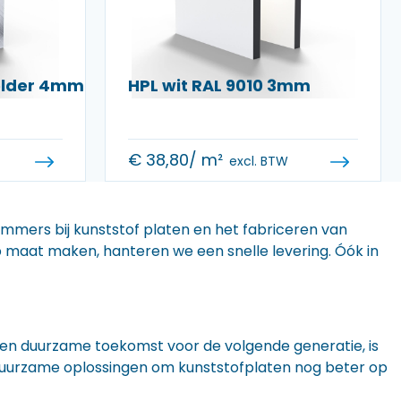
helder 4mm
HPL wit RAL 9010 3mm
€
38,80
/ m²
excl. BTW
 immers bij kunststof platen en het fabriceren van
 op maat maken, hanteren we een snelle levering. Óók in
n een duurzame toekomst voor de volgende generatie, is
r duurzame oplossingen om kunststofplaten nog beter op