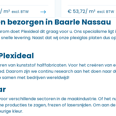
0
/ m²
€
53,72
/ m²
excl. BTW
excl. BTW
en bezorgen in Baarle Nassau
rom doet Plexideal dit graag voor u. Ons specialisme ligt
e snelle levering. Naast dat wij onze plexiglas platen dus
Plexideal
iceren van kunststof halffabricaten. Voor het creëren va
 goed. Daarom zijn we continu research aan het doen naa
e samen met bedrijven wereldwijd!
ar
voor verschillende sectoren in de maakindustrie. Of het 
ne producties te zagen, frezen of lasersnijden. Om aan de
eurige kleur.