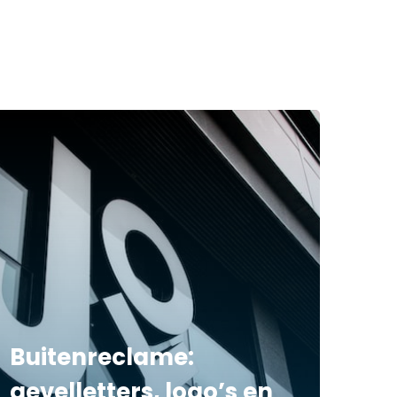
Buitenreclame:
gevelletters, logo’s en