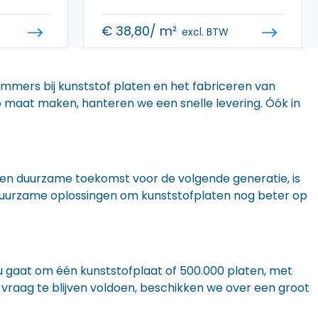
€
38,80
/ m²
excl. BTW
 immers bij kunststof platen en het fabriceren van
 op maat maken, hanteren we een snelle levering. Óók in
n een duurzame toekomst voor de volgende generatie, is
r duurzame oplossingen om kunststofplaten nog beter op
nu gaat om één kunststofplaat of 500.000 platen, met
 vraag te blijven voldoen, beschikken we over een groot