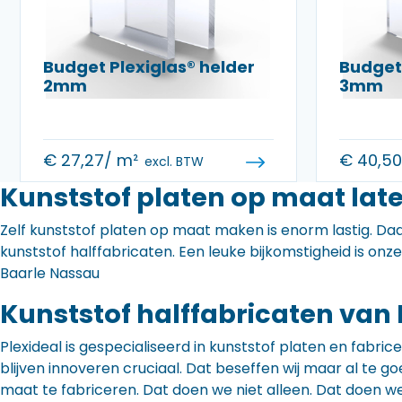
Budget Plexiglas® helder
Budget 
2mm
3mm
€
27,27
/ m²
€
40,5
excl. BTW
Kunststof platen op maat lat
Zelf kunststof platen op maat maken is enorm lastig. Daa
kunststof halffabricaten. Een leuke bijkomstigheid is onz
Baarle Nassau
Kunststof halffabricaten van 
Plexideal is gespecialiseerd in kunststof platen en fabr
blijven innoveren cruciaal. Dat beseffen wij maar al te
maat te fabriceren. Dat doen we niet alleen. Dat doen w