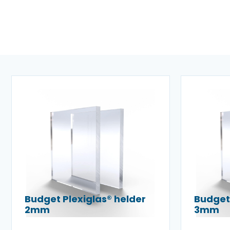
Budget Plexiglas® helder
Budget 
2mm
3mm