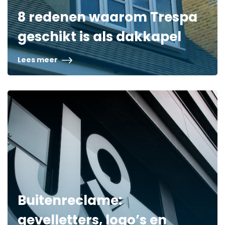
8 redenen waarom Trespa
geschikt is als dakkapel
Lees meer
Buitenreclame:
gevelletters, logo’s en