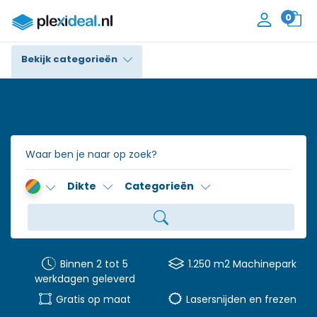
0
Bekijk categorieën
Plexiglas®
Polycarbonaat
Trespa® / HPL
Dikte
Categorieën
Alupanel / Dibond®
Polyethyleen
PVC Schuim
Binnen 2 tot 5
1.250 m2 Machinepark
werkdagen geleverd
Accessoires
Gratis op maat
Lasersnijden en frezen
Contact