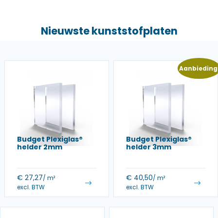
Nieuwste kunststofplaten
Aanbieding
Budget Plexiglas®
Budget Plexiglas®
helder 2mm
helder 3mm
€
27,27
€
40,50
/ m²
/ m²
excl. BTW
excl. BTW